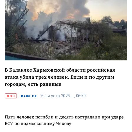
В Балаклее Харьковской области российская
атака убила трех человек. Били и по другим
городам, есть раненые
6 августа 2026 г., 06:59
NOU
ВАЖНОЕ
Отправить
О ZDG
информацию
Пять человек погибли и десять пострадали при ударе
în Română
in English
ВСУ по подмосковному Чехову