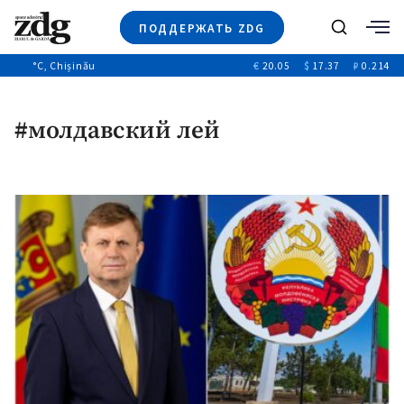
ПОДДЕРЖАТЬ ZDG
Поиск
°C
, Chișinău
€
20.05
$
17.37
₽
0.214
Новости
+4969
+144
Политика
+53
#молдавский лей
Расследования
Общество
+312
+75
Мнения
Видео
Выборы 2025