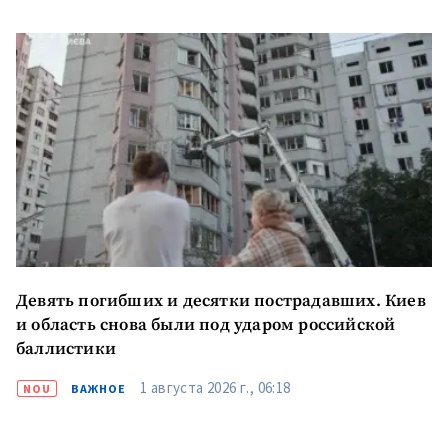
КОНТАКТНЫЙ ИСТОЧНИК
Анонимный источник
Имя
+ Моё имя
Электронная почта
+ Мой email
Телефон
+ Личный телефон
Я прочитал(а) и согласен(на)
Девять погибших и десятки пострадавших. Киев
с
политикой
и область снова были под ударом российской
конфиденциальности
.
баллистики
ОТПРАВИТЬ НОВОСТЬ
1 августа 2026 г., 06:18
NOU
ВАЖНОЕ