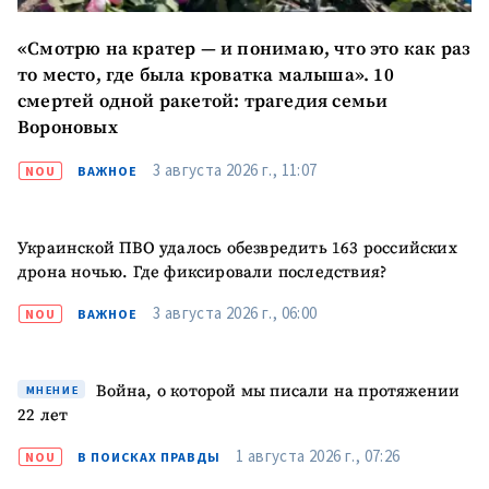
«Смотрю на кратер — и понимаю, что это как раз
то место, где была кроватка малыша». 10
смертей одной ракетой: трагедия семьи
Вороновых
3 августа 2026 г., 11:07
NOU
ВАЖНОЕ
МОЯ НОВОСТЬ
+ Добавить
Заголовок новости
заголовок
Украинской ПВО удалось обезвредить 163 российских
дрона ночью. Где фиксировали последствия?
+ Загрузить
Фотография
изображение
3 августа 2026 г., 06:00
NOU
ВАЖНОЕ
+ Добавить ссылку на
Ссылка на медиа
медиа
Война, о которой мы писали на протяжении
МНЕНИЕ
22 лет
+ Добавить текст
1 августа 2026 г., 07:26
NOU
В ПОИСКАХ ПРАВДЫ
Текст новости
новости