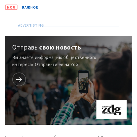
NOU
ВАЖНОЕ
Отправь
свою новость
Вы знаете информацию общественного
интереса? Отправьте её на ZdG
Отправить
О ZDG
информацию
în Română
in English