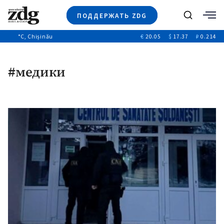
ПОДДЕРЖАТЬ ZDG
Поиск
°C
, Chișinău
€
20.05
$
17.37
₽
0.214
Новости
+4970
+144
#медики
Политика
+53
Расследования
Общество
+312
+75
Мнения
Видео
Выборы 2025