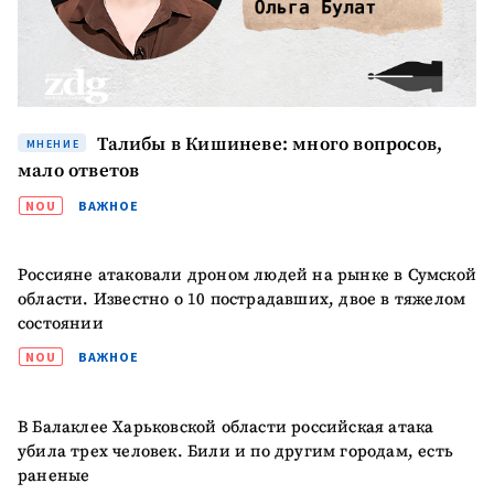
Талибы в Кишиневе: много вопросов,
МНЕНИЕ
мало ответов
NOU
ВАЖНОЕ
Россияне атаковали дроном людей на рынке в Сумской
области. Известно о 10 пострадавших, двое в тяжелом
состоянии
NOU
ВАЖНОЕ
МОЯ НОВОСТЬ
+ Добавить
В Балаклее Харьковской области российская атака
Заголовок новости
заголовок
убила трех человек. Били и по другим городам, есть
раненые
+ Загрузить
Фотография