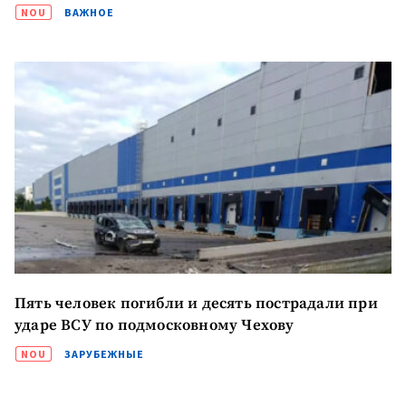
изображение
NOU
ВАЖНОЕ
+ Добавить ссылку на
Ссылка на медиа
медиа
+ Добавить текст
Текст новости
новости
КОНТАКТНЫЙ ИСТОЧНИК
Анонимный источник
Имя
+ Моё имя
Пять человек погибли и десять пострадали при
Электронная почта
ударе ВСУ по подмосковному Чехову
+ Мой email
NOU
ЗАРУБЕЖНЫЕ
Телефон
+ Личный телефон