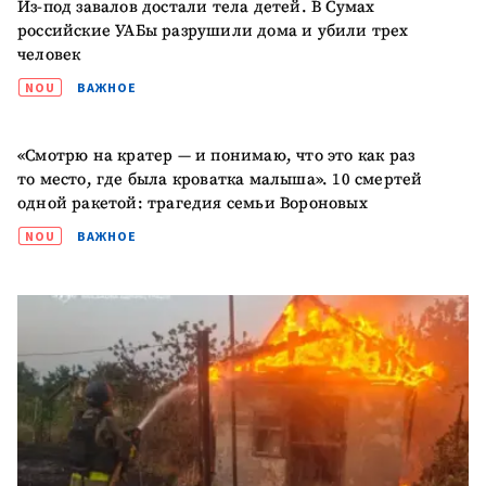
Из-под завалов достали тела детей. В Сумах
Я прочитал(а) и согласен(на)
российские УАБы разрушили дома и убили трех
с
политикой
человек
конфиденциальности
.
NOU
ВАЖНОЕ
ОТПРАВИТЬ НОВОСТЬ
«Смотрю на кратер — и понимаю, что это как раз
то место, где была кроватка малыша». 10 смертей
одной ракетой: трагедия семьи Вороновых
NOU
ВАЖНОЕ
ПОДДЕРЖАТЬ