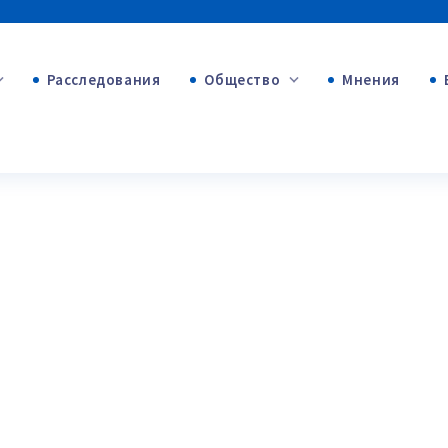
Расследования
Общество
Мнения
+54
+312
+75