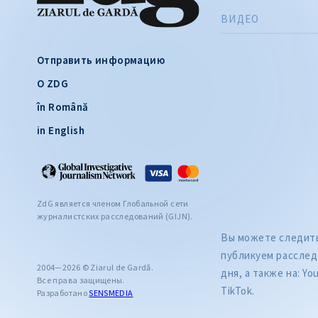
ВИДЕО
Отправить информацию
О ZDG
în Română
in English
ZdG является членом Глобальной сети
журналистских расследований (GIJN).
Вы можете следить 
публикуем расслед
2004—2026 © Ziarul de Gardă.
дня, а также на: Yo
Все права защищены.
TikTok.
Разработано
SENSMEDIA