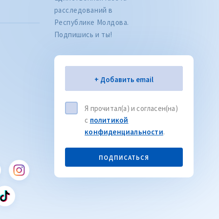
расследований в
Республике Молдова.
Подпишись и ты!
Электронная почта
+ Добавить email
Я прочитал(а) и согласен(на)
с
политикой
конфиденциальности
.
Citește articolul
CITEȘTE
ПОДПИСАТЬСЯ