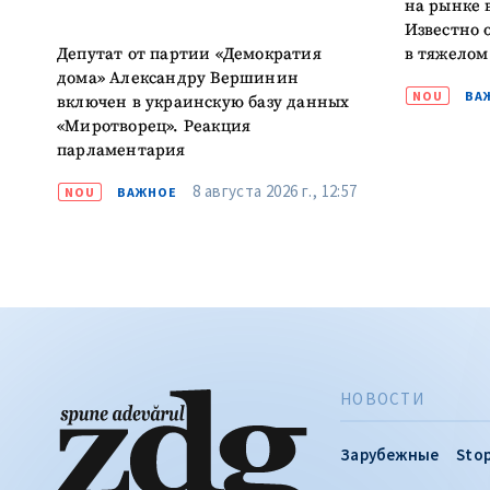
на рынке 
Известно 
Депутат от партии «Демократия
в тяжелом
дома» Александру Вершинин
NOU
ВА
включен в украинскую базу данных
«Миротворец». Реакция
парламентария
8 августа 2026 г., 12:57
NOU
ВАЖНОЕ
НОВОСТИ
Зарубежные
Stop