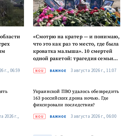
 области
«Смотрю на кратер — и понимаю,
к
трех
что это как раз то место, где была
им
кроватка малыша». 10 смертей
я
одной ракетой: трагедия семьи
Вороновых
6 г., 06:59
3 августа 2026 г., 11:07
NOU
ВАЖНОЕ
il
лефон
сять
Украинской ПВО удалось обезвредить
163 российских дрона ночью. Где
асен(на) с
фиксировали последствия?
енциальности
.
а 2026 г.,
3 августа 2026 г., 06:00
NOU
ВАЖНОЕ
ОВОСТЬ