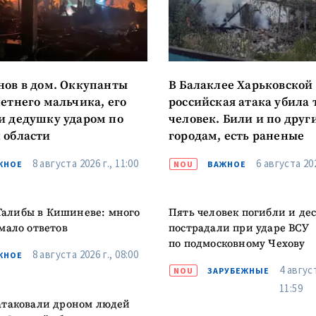
КОНТАКТНЫЙ ИСТОЧНИК
нов в дом. Оккупанты
В Балаклее Харьковской
Анонимный источни
летнего мальчика, его
российская атака убила 
и
+ Добавить заголовок
и дедушку ударом по
человек. Били и по друг
Имя
+ Моё им
 области
городам, есть раненые
+ Загрузить изображение
8 августа 2026 г., 11:00
6 августа 202
ЖНОЕ
NOU
ВАЖНОЕ
Электронная почта
+ Мой ema
+ Добавить ссылку на медиа
Телефон
+ Личный те
алибы в Кишиневе: много
Пять человек погибли и де
 мало ответов
пострадали при ударе ВСУ
Я прочитал(а) и согл
по подмосковному Чехову
+ Добавить текст новости
8 августа 2026 г., 08:00
ЖНОЕ
политикой конфид
4 август
NOU
ЗАРУБЕЖНЫЕ
ОТПРАВИТЬ Н
11:59
атаковали дроном людей