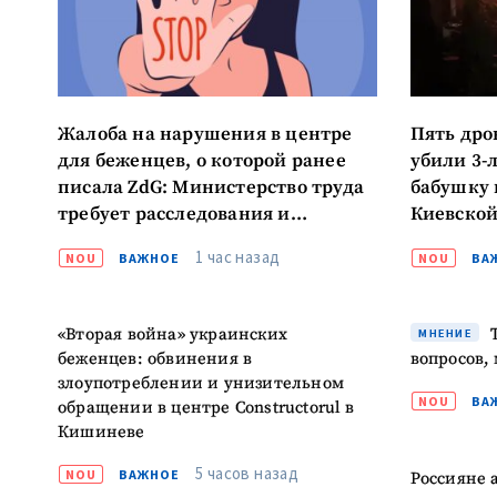
МОЯ НОВОСТЬ
Жалоба на нарушения в центре
Пять дро
для беженцев, о которой ранее
убили 3-
Заголовок новост
писала ZdG: Министерство труда
бабушку 
требует расследования и
Киевской
Фотография
заявляет, что накажет
1 час назад
NOU
ВАЖНОЕ
NOU
ВА
руководство центра «если
Ссылка на медиа
описанная ситуация
подтвердится»
«Вторая война» украинских
Т
МНЕНИЕ
беженцев: обвинения в
вопросов,
злоупотреблении и унизительном
Текст новости
NOU
ВА
обращении в центре Constructorul в
Кишиневе
5 часов назад
NOU
ВАЖНОЕ
Россияне 