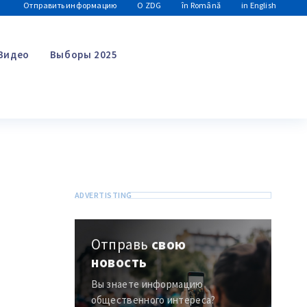
Отправить информацию
О ZDG
în Română
in English
Видео
Выборы 2025
Поиск
Отправь
свою
новость
Вы знаете информацию
общественного интереса?