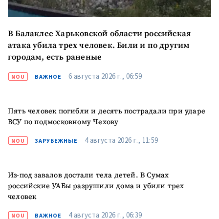
В Балаклее Харьковской области российская
атака убила трех человек. Били и по другим
городам, есть раненые
6 августа 2026 г., 06:59
NOU
ВАЖНОЕ
МОЯ НОВОСТЬ
Пять человек погибли и десять пострадали при ударе
+ Добавить
Заголовок новости
заголовок
ВСУ по подмосковному Чехову
+ Загрузить
4 августа 2026 г., 11:59
NOU
ЗАРУБЕЖНЫЕ
Фотография
изображение
+ Добавить ссылку на
Ссылка на медиа
Из-под завалов достали тела детей. В Сумах
медиа
российские УАБы разрушили дома и убили трех
человек
+ Добавить текст
4 августа 2026 г., 06:39
NOU
ВАЖНОЕ
Текст новости