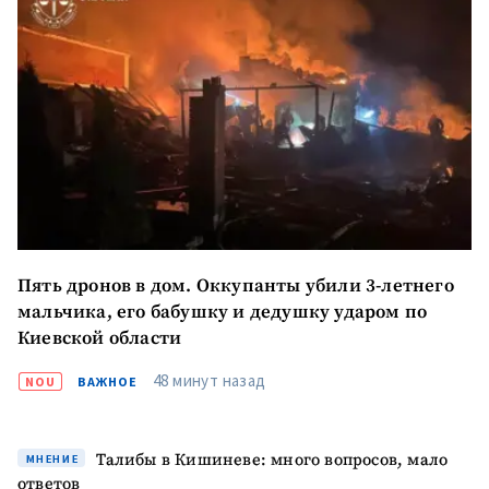
Пять дронов в дом. Оккупанты убили 3-летнего
мальчика, его бабушку и дедушку ударом по
Киевской области
48 минут назад
NOU
ВАЖНОЕ
Отправить
О ZDG
информацию
Талибы в Кишиневе: много вопросов, мало
în Română
in English
МНЕНИЕ
ответов