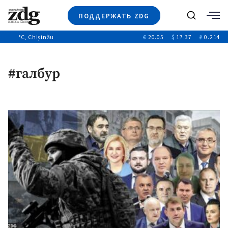
ПОДДЕРЖАТЬ ZDG
Поиск
°C
, Chișinău
€
20.05
$
17.37
₽
0.214
Новости
+4971
+144
Политика
+53
#галбур
Расследования
Общество
+312
+75
Мнения
Видео
Выборы 2025