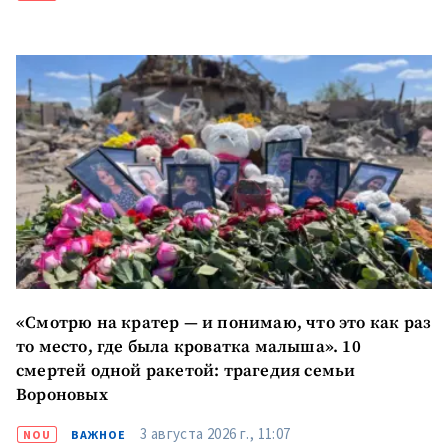
новости
КОНТАКТНЫЙ ИСТОЧНИК
Анонимный источник
Имя
+ Моё имя
Электронная почта
+ Мой email
Телефон
+ Личный телефон
Я прочитал(а) и согласен(на)
«Смотрю на кратер — и понимаю, что это как раз
с
политикой
то место, где была кроватка малыша». 10
конфиденциальности
.
смертей одной ракетой: трагедия семьи
ОТПРАВИТЬ НОВОСТЬ
Вороновых
3 августа 2026 г., 11:07
NOU
ВАЖНОЕ