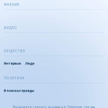
МНЕНИЯ
ВИДЕО
ОБЩЕСТВО
Интервью
Люди
ПОЛИТИКА
CITEȘTE
В поисках правды
Citește articolul
Вы можете следить за нами и в Telegram, где мы