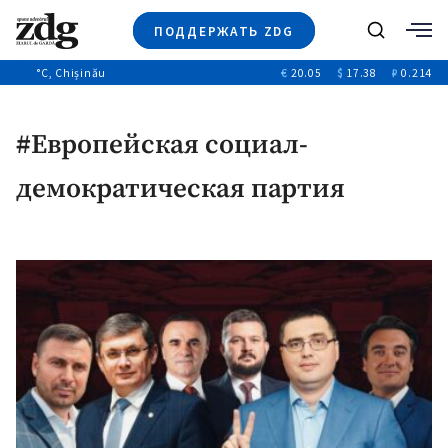
ПОДДЕРЖАТЬ ZDG
Поиск
°C
, Chișinău
€
20.05
$
17.38
₽
0.214
Новости
+4969
+144
Политика
+53
#Европейская социал-
Расследования
Общество
+312
демократическая партия
+75
Мнения
Видео
Выборы 2025