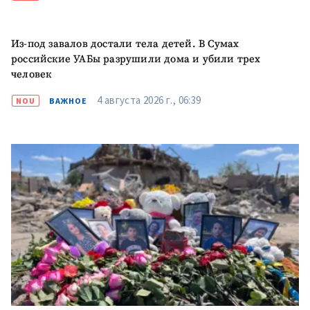
Из-под завалов достали тела детей. В Сумах
российские УАБы разрушили дома и убили трех
человек
4 августа 2026 г., 06:39
NOU
ВАЖНОЕ
МОЯ НОВОСТЬ
+ Добавить
Заголовок новости
заголовок
+ Загрузить
Фотография
изображение
+ Добавить ссылку на
Ссылка на медиа
медиа
+ Добавить текст
Текст новости
новости