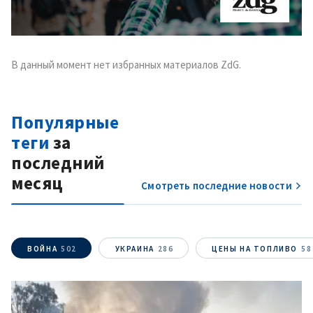
В данный момент нет избранных материалов ZdG.
Популярные
Отправить
О ZDG
теги
за
информацию
în Română
in English
последний
месяц
Смотреть последние новости
ВОЙНА
502
УКРАИНА
286
ЦЕНЫ НА ТОПЛИВО
58