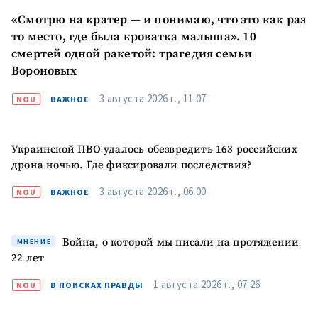
«Смотрю на кратер — и понимаю, что это как раз
КОНТАКТНЫЙ ИСТОЧНИК
то место, где была кроватка малыша». 10
Анонимный источник
смертей одной ракетой: трагедия семьи
Вороновых
Имя
+ Моё имя
3 августа 2026 г., 11:07
NOU
ВАЖНОЕ
Электронная почта
+ Мой email
Украинской ПВО удалось обезвредить 163 российских
Телефон
+ Личный телефон
дрона ночью. Где фиксировали последствия?
3 августа 2026 г., 06:00
NOU
ВАЖНОЕ
Я прочитал(а) и согласен(на)
с
политикой
конфиденциальности
.
Война, о которой мы писали на протяжении
МНЕНИЕ
ОТПРАВИТЬ НОВОСТЬ
22 лет
1 августа 2026 г., 07:26
NOU
В ПОИСКАХ ПРАВДЫ