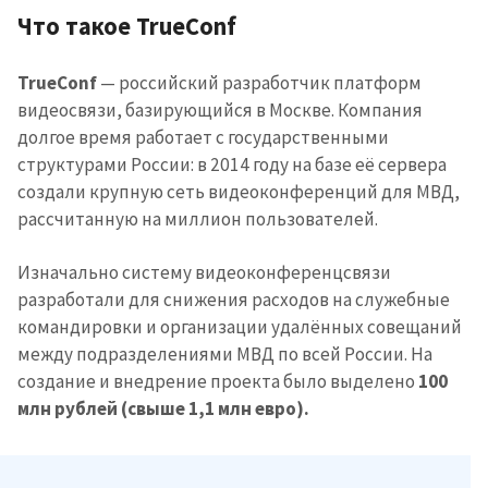
Что такое TrueConf
TrueConf
— российский разработчик платформ
видеосвязи, базирующийся в Москве. Компания
долгое время работает с государственными
структурами России: в 2014 году на базе её сервера
создали крупную сеть видеоконференций для МВД,
рассчитанную на миллион пользователей.
Отправить
О ZDG
информацию
în Română
in English
Изначально систему видеоконференцсвязи
разработали для снижения расходов на служебные
командировки и организации удалённых совещаний
между подразделениями МВД по всей России. На
создание и внедрение проекта было выделено
100
млн рублей (свыше 1,1 млн евро).