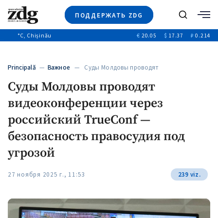
ПОДДЕРЖАТЬ ZDG
Поиск
°C
, Chișinău
€
20.05
$
17.37
₽
0.214
Новости
+4969
+144
Политика
+53
Principală
—
Важное
— Суды Молдовы проводят
Расследования
видеоконференции через…
Суды Молдовы проводят
Общество
+312
+75
видеоконференции через
Мнения
Видео
российский TrueConf —
Выборы 2025
безопасность правосудия под
угрозой
27 ноября 2025 г., 11:53
239 viz.