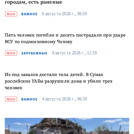
городам, есть раненые
Электронная почта
+ Мой email
6 августа 2026 г., 06:59
NOU
ВАЖНОЕ
Телефон
+ Личный телефон
Пять человек погибли и десять пострадали при ударе
ВСУ по подмосковному Чехову
Я прочитал(а) и согласен(на)
с
политикой
4 августа 2026 г., 11:59
NOU
ЗАРУБЕЖНЫЕ
конфиденциальности
.
ОТПРАВИТЬ НОВОСТЬ
Из-под завалов достали тела детей. В Сумах
российские УАБы разрушили дома и убили трех
человек
4 августа 2026 г., 06:39
NOU
ВАЖНОЕ