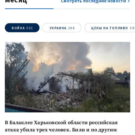
Смотреть последние новости
МОЯ НОВОСТЬ
+ Добавить
Заголовок новости
заголовок
ВОЙНА
502
УКРАИНА
286
ЦЕНЫ НА ТОПЛИВО
59
+ Загрузить
Фотография
изображение
+ Добавить ссылку на
Ссылка на медиа
медиа
+ Добавить текст
Текст новости
новости
КОНТАКТНЫЙ ИСТОЧНИК
Анонимный источник
В Балаклее Харьковской области российская
атака убила трех человек. Били и по другим
Имя
+ Моё имя