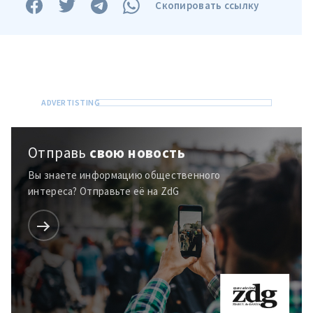
Скопировать ссылку
МОЯ НОВОСТЬ
+ Добавить
Заголовок новости
заголовок
Отправь
свою новость
+ Загрузить
Фотография
Вы знаете информацию общественного
изображение
интереса? Отправьте её на ZdG
+ Добавить ссылку на
Ссылка на медиа
медиа
+ Добавить текст
Текст новости
новости