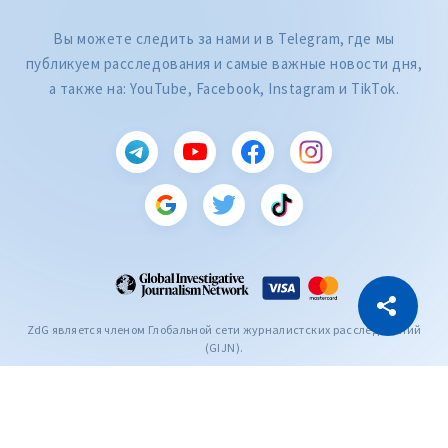
Вы можете следить за нами и в Telegram, где мы
публикуем расследования и самые важные новости дня,
а также на: YouTube, Facebook, Instagram и TikTok.
CITEȘTE
Citește articolul
Скопировать ссылку
ZdG является членом Глобальной сети журналистских расследований
(GIJN).
2004—2026 © Ziarul de Gardă.
Все права защищены.