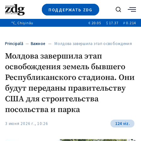
ПОДДЕРЖАТЬ ZDG
Поиск
°C
, Chișinău
€
20.05
$
17.37
₽
0.214
Новости
+4970
+144
Политика
+53
Principală
—
Важное
— Молдова завершила этап освобождения
Расследования
земель…
Молдова завершила этап
Общество
+312
+75
освобождения земель бывшего
Мнения
Видео
Республиканского стадиона. Они
Выборы 2025
будут переданы правительству
США для строительства
посольства и парка
3 июня 2026 г., 10:26
124 viz.