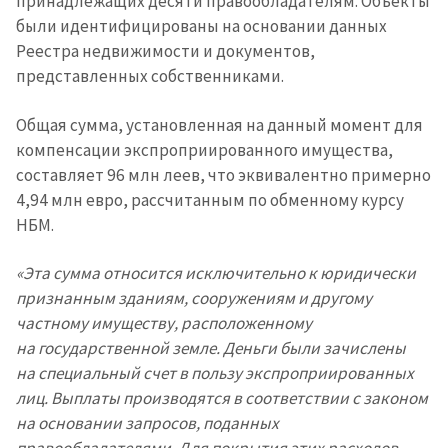
принадлежащих десяти правообладателям. Объекты
были идентифицированы на основании данных
Реестра недвижимости и документов,
представленных собственниками.
Отправить
О ZDG
информацию
Общая сумма, установленная на данный момент для
în Română
in English
компенсации экспроприированного имущества,
составляет 96 млн леев, что эквивалентно примерно
4,94 млн евро, рассчитанным по обменному курсу
НБМ.
«Эта сумма относится исключительно к юридически
признанным зданиям, сооружениям и другому
частному имуществу, расположенному
на государственной земле. Деньги были зачислены
на специальный счет в пользу экспроприированных
лиц. Выплаты производятся в соответствии с законом
на основании запросов, поданных