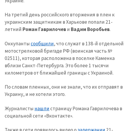
Украине.
На третий день российского вторжения в плен к
украинским защитникам в Харькове попали 21-
летний
Роман Гаврилочев
и
Вадим Воробьев
.
Оккупанты
сообщили
, что служат в 138-й отдельной
мотострелковой бригаде РФ (воинская часть №
02511), которая расположена в поселке Каменка
вблизи Санкт-Петербурга. Это более 1 тысячи
километров от ближайшей границы с Украиной.
По словам пленных, они не знали, что их отправят в
Украину, и не хотели этого.
Журналисты
нашли
страницу Романа Гаврилочева в
социальной сети «Вконтакте».
Также в сети появилось видео о
задержании
21-