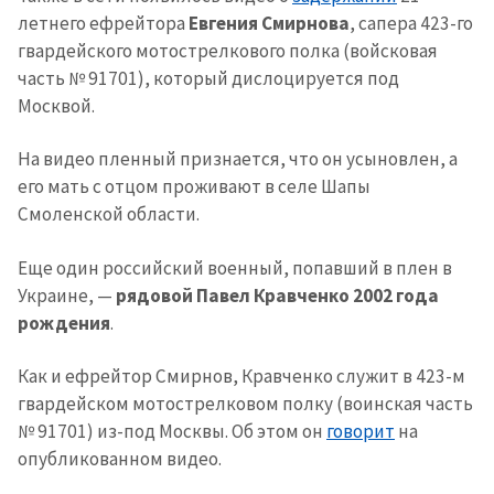
летнего ефрейтора
Евгения Смирнова
, сапера 423-го
гвардейского мотострелкового полка (войсковая
часть № 91701), который дислоцируется под
Москвой.
На видео пленный признается, что он усыновлен, а
его мать с отцом проживают в селе Шапы
Смоленской области.
Еще один российский военный, попавший в плен в
Украине, —
рядовой Павел Кравченко 2002 года
рождения
.
Как и ефрейтор Смирнов, Кравченко служит в 423-м
гвардейском мотострелковом полку (воинская часть
№ 91701) из-под Москвы. Об этом он
говорит
на
опубликованном видео.
МОЯ НОВОСТЬ