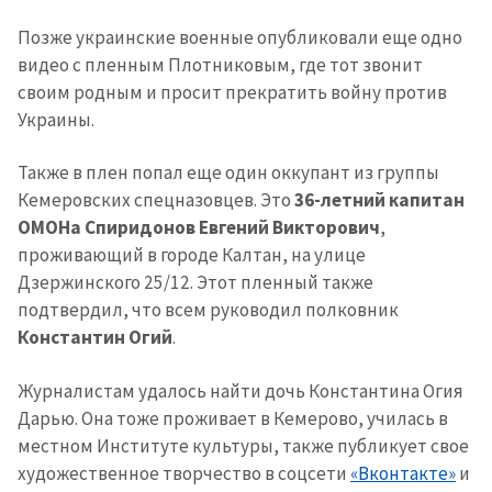
Позже украинские военные опубликовали еще одно
видео с пленным Плотниковым, где тот звонит
своим родным и просит прекратить войну против
Украины.
Также в плен попал еще один оккупант из группы
Кемеровских спецназовцев. Это
36-летний капитан
ОМОНа Спиридонов Евгений Викторович
,
проживающий в городе Калтан, на улице
Дзержинского 25/12. Этот пленный также
подтвердил, что всем руководил полковник
Константин Огий
.
Отправить
О ZDG
Журналистам удалось найти дочь Константина Огия
информацию
Дарью. Она тоже проживает в Кемерово, училась в
în Română
in English
местном Институте культуры, также публикует свое
художественное творчество в соцсети
«Вконтакте»
и