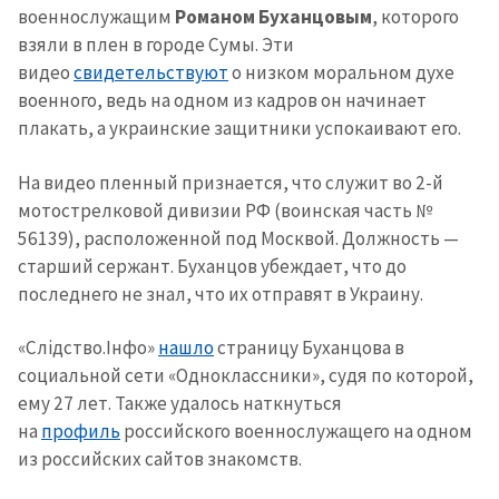
военнослужащим
Романом Буханцовым
, которого
взяли в плен в городе Сумы. Эти
Телефон
+ Личный телефон
видео
свидетельствуют
о низком моральном духе
военного, ведь на одном из кадров он начинает
Я прочитал(а) и согласен(на)
с
политикой
плакать, а украинские защитники успокаивают его.
конфиденциальности
.
На видео пленный признается, что служит во 2-й
ОТПРАВИТЬ НОВОСТЬ
мотострелковой дивизии РФ (воинская часть №
56139), расположенной под Москвой. Должность —
старший сержант. Буханцов убеждает, что до
последнего не знал, что их отправят в Украину.
«Слідство.Інфо»
нашло
страницу Буханцова в
социальной сети «Одноклассники», судя по которой,
ему 27 лет. Также удалось наткнуться
на
профиль
российского военнослужащего на одном
из российских сайтов знакомств.