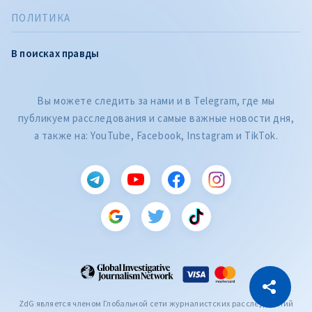
ПОЛИТИКА
В поисках правды
Вы можете следить за нами и в Telegram, где мы
публикуем расследования и самые важные новости дня,
а также на: YouTube, Facebook, Instagram и TikTok.
CITEȘTE
Citește articolul
Скопировать ссылку
ZdG является членом Глобальной сети журналистских расследований