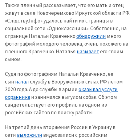
+ Добавить
Также пленный рассказывает, что его мать и отец
Заголовок новости
заголовок
живут в селе Новочеремхово Иркутской области РФ.
«Слідству.Інфо» удалось найти их страницы в
+ Загрузить
Фотография
изображение
социальной сети «Одноклассники». Собственно, на
странице Натальи Кравченко
обнаружили
много
+ Добавить ссылку на
Ссылка на медиа
фотографий молодого человека, очень похожего на
медиа
пленного Кравченко. Наталья
называет
его своим
сыном.
+ Добавить текст
Текст новости
новости
Судя по фотографиям Натальи Кравченко, ее
сын
начал
службу в Вооруженных силах РФ летом
2020 года. А до службы в армии
оказывал услуги
КОНТАКТНЫЙ ИСТОЧНИК
охранника
и занимался выгулом собак. Об этом
Анонимный источник
свидетельствует его профиль на одном из
российских сайтов по поиску работы.
Имя
+ Моё имя
На третий день вторжения России в Украину в
Электронная почта
+ Мой email
сети
выложили
видеозаписи с российским