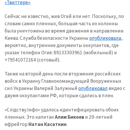
«Твиттере»
.
Сейчас не известно, жив Огий или нет. Поскольку, по
словам самих пленных, большая часть их колонны
была уничтожена во время движения в направлении
Киева. Служба безопасности Украины
опубликовала
,
вероятно, внутренние документы оккупантов, где
указан телефон Огия: 89133303961 (мобильный) и
+79541072264 (сотовый).
Также на второй день после вторжения российских
войск в Украину Главнокомандующий Вооруженных
сил Украины Валерий Залужный
опубликовал
видео с
двумя оккупантами РФ, которые сдались в плен.
«Слідству.Інфо» удалось идентифицировать обоих
пленных. Это капитан
Алим Бикоев
и 29-летний
ефрейтор
Натан Касаткин
.