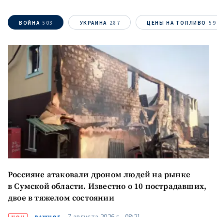
+ Добавить текст
Текст новости
новости
ВОЙНА
503
УКРАИНА
287
ЦЕНЫ НА ТОПЛИВО
59
КОНТАКТНЫЙ ИСТОЧНИК
Анонимный источник
Имя
+ Моё имя
Электронная почта
+ Мой email
Телефон
+ Личный телефон
Я прочитал(а) и согласен(на)
Россияне атаковали дроном людей на рынке
с
политикой
конфиденциальности
.
в Сумской области. Известно о 10 пострадавших,
двое в тяжелом состоянии
ОТПРАВИТЬ НОВОСТЬ
7 августа 2026 г., 08:21