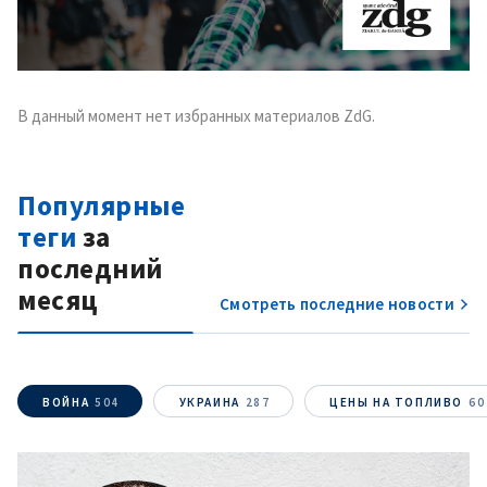
заголовок
+ Загрузить
Фотография
изображение
+ Добавить ссылку на
В данный момент нет избранных материалов ZdG.
Ссылка на медиа
медиа
Популярные
+ Добавить текст
Текст новости
теги
за
новости
последний
месяц
КОНТАКТНЫЙ ИСТОЧНИК
Смотреть последние новости
Анонимный источник
Имя
+ Моё имя
ВОЙНА
504
УКРАИНА
287
ЦЕНЫ НА ТОПЛИВО
60
Электронная почта
+ Мой email