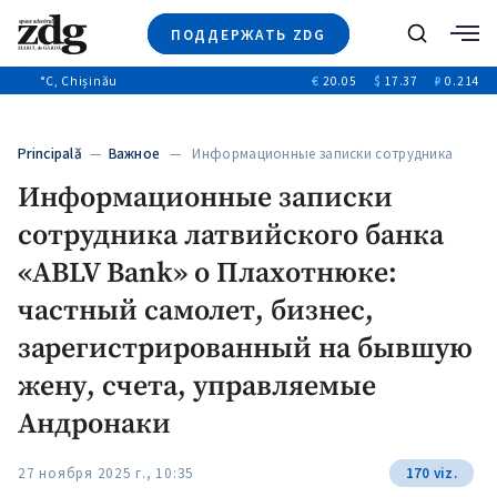
ПОДДЕРЖАТЬ ZDG
Поиск
°C
, Chișinău
€
20.05
$
17.37
₽
0.214
Новости
+4970
+144
Политика
+53
Principală
—
Важное
— Информационные записки сотрудника
Расследования
латвийского банка…
Информационные записки
Общество
+312
+75
сотрудника латвийского банка
Мнения
Видео
«ABLV Bank» о Плахотнюке:
Выборы 2025
частный самолет, бизнес,
зарегистрированный на бывшую
жену, счета, управляемые
Андронаки
27 ноября 2025 г., 10:35
170 viz.