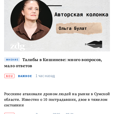
Телефон
+ Личный телефон
Я прочитал(а) и согласен(на)
с
политикой
конфиденциальности
.
ОТПРАВИТЬ НОВОСТЬ
Талибы в Кишиневе: много вопросов,
МНЕНИЕ
мало ответов
1 час назад
NOU
ВАЖНОЕ
Россияне атаковали дроном людей на рынке в Сумской
области. Известно о 10 пострадавших, двое в тяжелом
состоянии