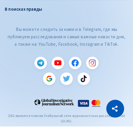
В поисках правды
Вы можете следить за нами и в Telegram, где мы
публикуем расследования и самые важные новости дня,
а также на: YouTube, Facebook, Instagram и TikTok.
CITEȘTE
Citește articolul
Скопировать ссылку
ZdG является членом Глобальной сети журналистских расследований
(GIJN).