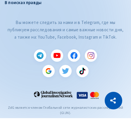
В поисках правды
Вы можете следить за нами и в Telegram, где мы
публикуем расследования и самые важные новости дня,
а также на: YouTube, Facebook, Instagram и TikTok.
CITEȘTE
Citește articolul
Скопировать ссылку
ZdG является членом Глобальной сети журналистских расследований
(GIJN).