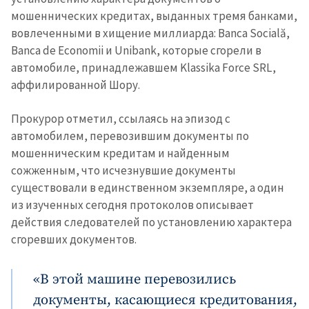
мошеннических кредитах, выданных тремя банками,
вовлеченными в хищение миллиарда: Banca Socială,
Banca de Economii и Unibank, которые сгорели в
автомобиле, принадлежавшем Klassika Force SRL,
Отправить
О ZDG
информацию
аффилированной Шору.
în Română
in English
Прокурор отметил, ссылаясь на эпизод с
автомобилем, перевозившим документы по
мошенническим кредитам и найденным
сожженным, что исчезнувшие документы
существовали в единственном экземпляре, а один
из изученных сегодня протоколов описывает
действия следователей по установлению характера
сгоревших документов.
«В этой машине перевозились
документы, касающиеся кредитования,