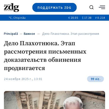
ПОДДЕРЖАТЬ ZDG
Поиск
°C
, Chișinău
€
20.05
$
17.38
₽
0.214
Новости
+4969
+144
Политика
+53
Principală
—
Важное
— Дело Плахотнюка. Этап рассмотрения
Расследования
письменных…
Дело Плахотнюка. Этап
Общество
+312
+75
рассмотрения письменных
Мнения
Видео
доказательств обвинения
Выборы 2025
продвигается
24 ноября 2025 г., 13:01
99 viz.