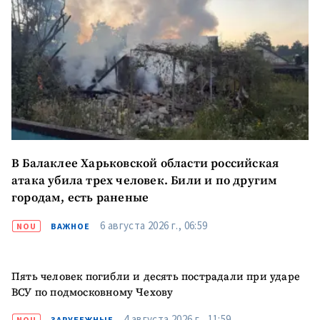
В Балаклее Харьковской области российская
атака убила трех человек. Били и по другим
городам, есть раненые
6 августа 2026 г., 06:59
NOU
ВАЖНОЕ
Пять человек погибли и десять пострадали при ударе
ПОДДЕРЖАТЬ
ВСУ по подмосковному Чехову
4 августа 2026 г., 11:59
NOU
ЗАРУБЕЖНЫЕ