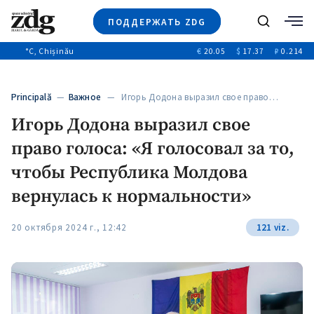
ПОДДЕРЖАТЬ ZDG
Поиск
°C
, Chișinău
€
20.05
$
17.37
₽
0.214
Новости
+4969
+144
Политика
+53
Principală
—
Важное
— Игорь Додона выразил свое право…
Расследования
Игорь Додона выразил свое
Общество
+312
+75
право голоса: «Я голосовал за то,
Мнения
Видео
чтобы Республика Молдова
Выборы 2025
вернулась к нормальности»
20 октября 2024 г., 12:42
121 viz.