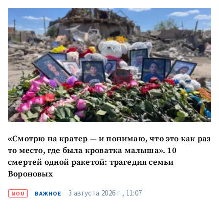
медиа
+ Добавить текст
Текст новости
новости
КОНТАКТНЫЙ ИСТОЧНИК
Анонимный источник
Имя
+ Моё имя
«Смотрю на кратер — и понимаю, что это как раз
Электронная почта
+ Мой email
то место, где была кроватка малыша». 10
смертей одной ракетой: трагедия семьи
Вороновых
Телефон
+ Личный телефон
3 августа 2026 г., 11:07
NOU
ВАЖНОЕ
Я прочитал(а) и согласен(на)
с
политикой
конфиденциальности
.