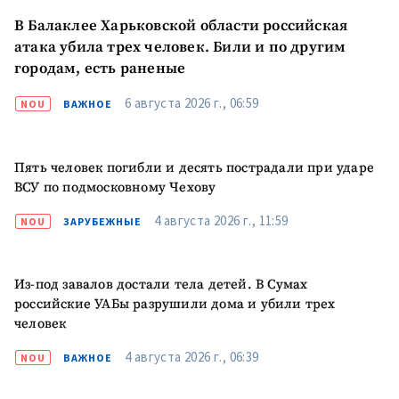
В Балаклее Харьковской области российская
атака убила трех человек. Били и по другим
городам, есть раненые
6 августа 2026 г., 06:59
NOU
ВАЖНОЕ
Пять человек погибли и десять пострадали при ударе
ВСУ по подмосковному Чехову
4 августа 2026 г., 11:59
NOU
ЗАРУБЕЖНЫЕ
МОЯ НОВОСТЬ
Из-под завалов достали тела детей. В Сумах
+ Добавить
Заголовок новости
российские УАБы разрушили дома и убили трех
заголовок
человек
+ Загрузить
Фотография
изображение
4 августа 2026 г., 06:39
NOU
ВАЖНОЕ
+ Добавить ссылку на
Ссылка на медиа