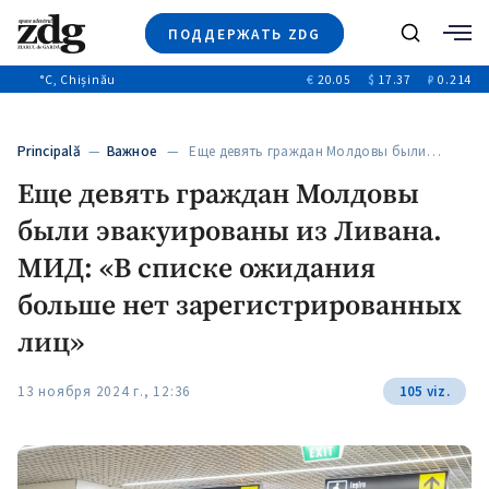
ПОДДЕРЖАТЬ ZDG
Поиск
°C
, Chișinău
€
20.05
$
17.37
₽
0.214
Новости
+4971
+144
Политика
+53
Principală
—
Важное
— Еще девять граждан Молдовы были…
Расследования
Еще девять граждан Молдовы
Общество
+312
+75
были эвакуированы из Ливана.
Мнения
Видео
МИД: «В списке ожидания
Выборы 2025
больше нет зарегистрированных
лиц»
13 ноября 2024 г., 12:36
105 viz.