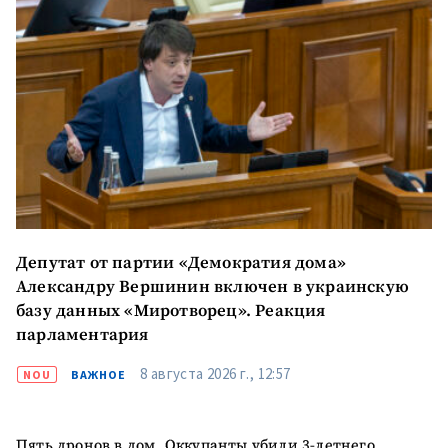
МОЯ НОВОСТЬ
+ Добавить
Заголовок новости
заголовок
Депутат от партии «Демократия дома»
Александру Вершинин включен в украинскую
+ Загрузить
Фотография
базу данных «Миротворец». Реакция
изображение
парламентария
+ Добавить ссылку на
Ссылка на медиа
медиа
8 августа 2026 г., 12:57
NOU
ВАЖНОЕ
Пять дронов в дом. Оккупанты убили 3-летнего
+ Добавить текст