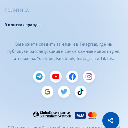
ПОЛИТИКА
В поисках правды
Вы можете следить за нами и в Telegram, где мы
публикуем расследования и самые важные новости дня,
а также на: YouTube, Facebook, Instagram и TikTok.
CITEȘTE
Citește articolul
Скопировать ссылку
ZdG является членом Глобальной сети журналистских расследований