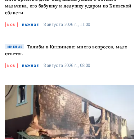
Текст новости
новости
мальчика, его бабушку и дедушку ударом по Киевской
области
КОНТАКТНЫЙ ИСТОЧНИК
8 августа 2026 г., 11:00
NOU
ВАЖНОЕ
Анонимный источник
Талибы в Кишиневе: много вопросов, мало
МНЕНИЕ
Имя
+ Моё имя
ответов
8 августа 2026 г., 08:00
NOU
ВАЖНОЕ
Электронная почта
+ Мой email
Телефон
+ Личный телефон
Я прочитал(а) и согласен(на)
с
политикой
конфиденциальности
.
ОТПРАВИТЬ НОВОСТЬ