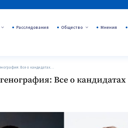
Расследования
Общество
Мнения
+53
+312
+75
нография: Все о кандидатах…
енография: Все о кандидатах 