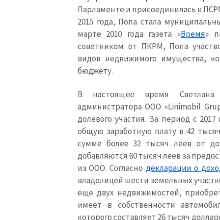
Парламенте и присоединилась к ПСРМ
Ссылка на медиа
2015 года, Попа стала муниципаль
марте 2010 года газета «
Время
» п
советником от ПКРМ, Попа участв
видов недвижимого имущества, к
Текст новости
бюджету.
В настоящее время Светлана
администратора ООО «
Linimobil
Gru
долевого участия. За период с 2017
общую заработную плату в 42 тысяч
сумме более 32 тысяч леев от до
добавляются 60 тысяч леев за предо
из ООО. Согласно
декларации о дохо
владелицей шести земельных участков,
еще двух недвижимостей, приобрет
имеет в собственности автомоби
которого составляет 26 тысяч доллар