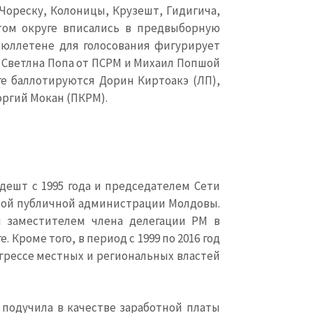
 Чореску, Колоницы, Крузешт, Гидигича,
этом округе вписались в предвыборную
бюллетене для голосования фигурирует
 Светлна Попа от ПСРМ и Михаил Попшой
уге баллотируются Дорин Киртоакэ (ЛП),
оргий Мокан (ПКРМ).
ешт с 1995 года и председателем Сети
ой публичной администрации Молдовы.
я заместителем члена делегации РМ в
. Кроме того, в период с 1999 по 2016 год
грессе местных и региональных властей
подучила в качестве заработной платы