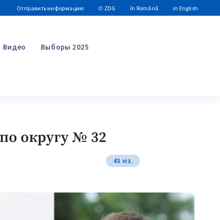
Отправить информацию
О ZDG
în Română
in English
Видео
Выборы 2025
Поиск
по округу № 32
43 viz.