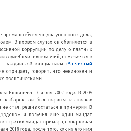
 время возбуждено два уголовных дела,
олем. В первом случае он обвиняется в
ассивной коррупции по делу о платных
нии служебных полномочий, отмечается в
х гражданской инициативы «
За чистый
я отрицает, говорит, что невиновен и
тся политическими.
м Кишинева 17 июня 2007 года. В 2009
их выборов, он был первым в списках
 не стал, решив остаться в примэрии. В
м Додоном и получил еще один мандат
учил третий мандат примара, соперничая
ля 2018 года, после того, как на его имя