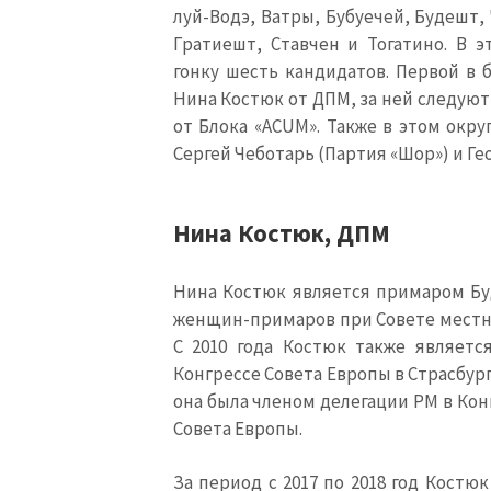
луй-Водэ, Ватры, Бубуечей, Будешт,
Гратиешт, Ставчен и Тогатино. В 
гонку шесть кандидатов. Первой в 
Нина Костюк от ДПМ, за ней следуют
от Блока «
ACUM
». Также в этом окр
Сергей Чеботарь (Партия «Шор») и Ге
Нина Костюк
,
ДПМ
Нина Костюк является примаром Буд
женщин-примаров при Совете местн
С 2010 года Костюк также являетс
Конгрессе Совета Европы в Страсбурге
она была членом делегации РМ в Кон
Совета Европы.
За период с 2017 по 2018 год
Костюк