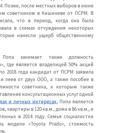
Электронная почта
+ Мой ema
. Позже, после местных выборов в июне
+ Добавить ссылку на медиа
ным советником в Кишиневе от ПСРМ. В
Телефон
+ Личный те
исала, что в период, когда она была
овала в схемах отчуждения некоторых
Я прочитал(а) и согл
оторые нанесли ущерб общественному
+ Добавить текст новости
политикой конфид
ОТПРАВИТЬ Н
 Попа занимает также должность
p
», где является владелицей 50% акций
 по 2018 года кандидат от ПСРМ заявила
и леев от двух ООО, а также пособие в
лжности советника, к которым также
ставление консультационных услуг одной
дах и личных интересах
, Попа является
 квартиры в 120 кв.м., дома в 86 кв.м., и
енных в 2014 году. Семья социалистки
ль модели «
Toyota
Prado
», стоимость
ов.