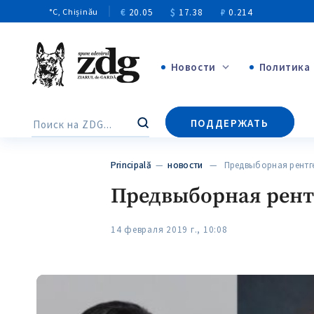
€
20.05
$
17.38
₽
0.214
°C
, Chișinău
Новости
Политика
+4969
ПОДДЕРЖАТЬ
Поиск
+144
Principală
—
новости
— Предвыборная рентге
Предвыборная рентг
14 февраля 2019 г., 10:08