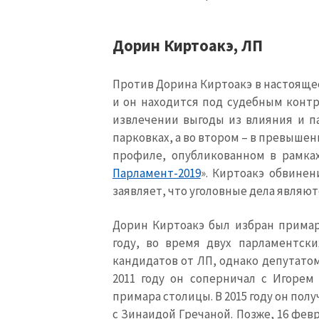
Дорин Киртоакэ
,
ЛП
Против Дорина Киртоакэ в настоящее
и он находится под судебным контр
извлечении выгоды из влияния и п
парковках, а во втором – в превыше
профиле, опубликованном в рамка
Парламент-2019
».
Киртоакэ обвинени
заявляет, что уголовные дела являю
Дорин Киртоакэ был избран примаро
году, во время двух парламентск
кандидатов от ЛП, однако депутатом
2011 году он соперничал с Игоре
примара столицы. В 2015 году он пол
с Зинаидой Гречаной. Позже, 16 февра