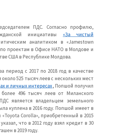
едседателем ПДС. Согласно профилю,
жданской инициативы
«За чистый
литическим аналитиком в «
Jamestown
по проектам в Офисе НАТО в Молдове и
тве США в Республике Молдова.
за период с 2017 по 2018 год в качестве
около 525 тысяч леев с нескольких мест
ах и личных интересах
,
Попшой получил
более 496 тысяч леев от Миланского
 ПДС является владельцем земельного
ыла куплена в 2016 году. Попшой имеет в
 «
Toyota
Corolla
», приобретенный в 2015
указал, что в 2012 году взял кредит в 30
шен в 2019 году.