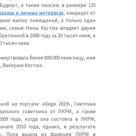
Будешт, а также пенсию в размере 125
оходах и личных интересах
, кандидат от
аких жилых помещений, а только один
 же, семья Нины Костюк владеет двумя
бретенной в 2008 году за 30 тысяч леев, и
50 тысяч леев.
пожертвовала более 800.000 леев лицу, имя
а, Валерию Костюк.
КОНТАКТНЫЙ ИСТОЧНИК
ной на портале «
Alege
2019», Светлана
Анонимный источни
и
+ Добавить заголовок
ального советника от ПКРМ, а также
009 года, когда она состояла в ПКРМ,
Имя
+ Моё им
ачале 2010 года, однако, в результате
+ Загрузить изображение
ии, Попа вышла из фракции ПКРМ в