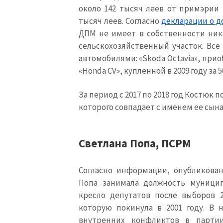
около 142 тысяч леев от примэрии 
тысяч леев. Согласно
декларации о д
ДПМ не имеет в собственности ник
сельскохозяйственный участок. Все
автомобилями: «
Skoda
Octavia
», прио
«
Honda
CV
», купленной в 2009 году за 
За период с 2017 по 2018 год Костюк 
которого совпадает с именем ее сын
Светлана Попа
,
ПСРМ
МОЯ НОВОСТЬ
Согласно информации, опубликован
Заголовок новост
Попа занимала должность муницип
кресло депутатов после выборов 2
которую покинула в 2001 году. В н
Фотография
внутренних конфликтов в парт