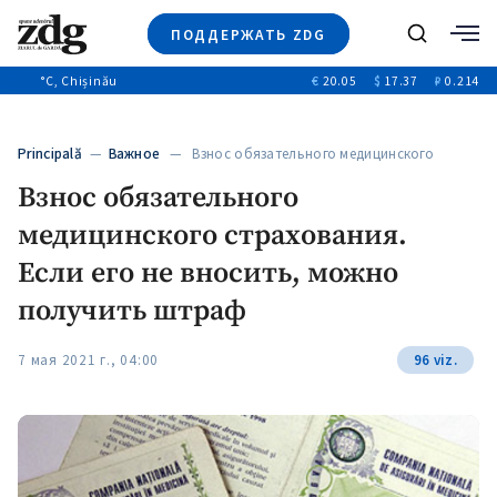
ПОДДЕРЖАТЬ ZDG
Поиск
°C
, Chișinău
€
20.05
$
17.37
₽
0.214
Новости
+4970
+144
Политика
+53
Principală
—
Важное
— Взнос обязательного медицинского
Расследования
страхования. Если…
Взнос обязательного
Общество
+312
+75
медицинского страхования.
Мнения
Видео
Если его не вносить, можно
Выборы 2025
получить штраф
7 мая 2021 г., 04:00
96 viz.