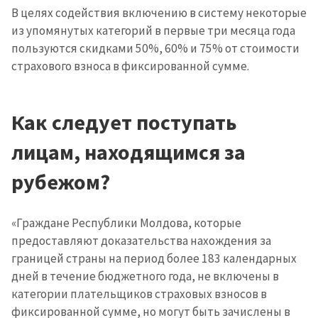
В целях содействия включению в систему некоторые
из упомянутых категорий в первые три месяца года
пользуются скидками 50%, 60% и 75% от стоимости
страхового взноса в фиксированной сумме.
МОЯ НОВОСТЬ
+ Добавить
Заголовок новости
Как следует поступать
заголовок
лицам, находящимся за
+ Загрузить
Фотография
изображение
рубежом?
+ Добавить ссылку на
Ссылка на медиа
медиа
«Граждане Республики Молдова, которые
предоставляют доказательства нахождения за
границей страны на период более 183 календарных
+ Добавить текст
Текст новости
новости
дней в течение бюджетного года, не включены в
категории плательщиков страховых взносов в
фиксированной сумме, но могут быть зачислены в
КОНТАКТНЫЙ ИСТОЧНИК