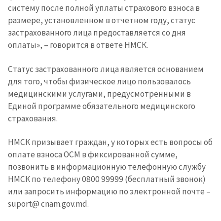
систему после полной уплаты страхового взноса в
Анонимный источник
размере, установленном в отчетном году, статус
застрахованного лица предоставляется со дня
Имя
+ Моё имя
оплаты», – говорится в ответе НМСК.
Электронная почта
+ Мой email
Статус застрахованного лица является основанием
для того, чтобы физическое лицо пользовалось
Телефон
+ Личный телефон
медицинскими услугами, предусмотренными в
Единой программе обязательного медицинского
Я прочитал(а) и согласен(на)
страхования.
с
политикой
конфиденциальности
.
НМСК призывает граждан, у которых есть вопросы об
оплате взноса ОСМ в фиксированной сумме,
ОТПРАВИТЬ НОВОСТЬ
позвонить в информационную телефонную службу
НМСК по телефону 0800 99999 (бесплатный звонок)
или запросить информацию по электронной почте –
suport@ cnam.gov.md.