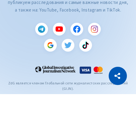
публикуем расследования и самые важные новости дня,
а также на: YouTube, Facebook, Instagram и TikTok.
CITEȘTE
Citește articolul
Скопировать ссылку
ZdG является членом Глобальной сети журналистских расследований
(GIJN).
2004—2026 © Ziarul de Gardă.
Все права защищены.
Разработано
SENSMEDIA