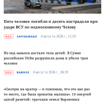
МОЯ НОВОСТЬ
Пять человек погибли и десять пострадали при
ударе ВСУ по подмосковному Чехову
+ Добавить
Заголовок новости
заголовок
4 августа 2026 г., 11:59
NOU
ЗАРУБЕЖНЫЕ
+ Загрузить
Фотография
изображение
Из-под завалов достали тела детей. В Сумах
+ Добавить ссылку на
Ссылка на медиа
российские УАБы разрушили дома и убили трех
медиа
человек
4 августа 2026 г., 06:39
NOU
ВАЖНОЕ
+ Добавить текст
Текст новости
новости
«Смотрю на кратер — и понимаю, что это как раз
то место, где была кроватка малыша». 10 смертей
КОНТАКТНЫЙ ИСТОЧНИК
одной ракетой: трагедия семьи Вороновых
Анонимный источник