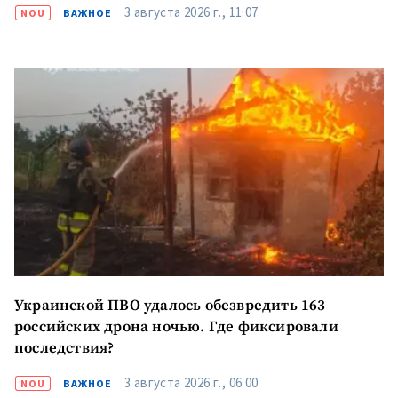
3 августа 2026 г., 11:07
NOU
ВАЖНОЕ
Имя
+ Моё имя
Электронная почта
+ Мой email
Телефон
+ Личный телефон
Я прочитал(а) и согласен(на)
с
политикой
конфиденциальности
.
ОТПРАВИТЬ НОВОСТЬ
Украинской ПВО удалось обезвредить 163
российских дрона ночью. Где фиксировали
последствия?
3 августа 2026 г., 06:00
NOU
ВАЖНОЕ