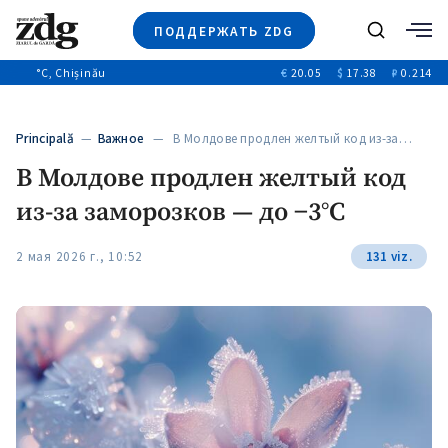
ПОДДЕРЖАТЬ ZDG
Поиск
°C
, Chișinău
€
20.05
$
17.38
₽
0.214
Новости
+4968
+144
Политика
+53
Principală
—
Важное
— В Молдове продлен желтый код из-за…
Расследования
В Молдове продлен желтый код
Общество
+312
+75
из-за заморозков — до −3°C
Мнения
Видео
2 мая 2026 г., 10:52
131 viz.
Выборы 2025