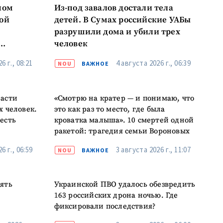
ном
Из-под завалов достали тела
ой
детей. В Сумах российские УАБы
разрушили дома и убили трех
человек
6 г., 08:21
4 августа 2026 г., 06:39
NOU
ВАЖНОЕ
ласти
«Смотрю на кратер — и понимаю, что
х человек.
это как раз то место, где была
есть
кроватка малыша». 10 смертей одной
ракетой: трагедия семьи Вороновых
6 г., 06:59
3 августа 2026 г., 11:07
NOU
ВАЖНОЕ
сять
Украинской ПВО удалось обезвредить
163 российских дрона ночью. Где
фиксировали последствия?