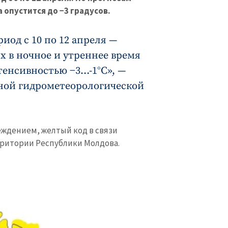
 опустится до −3 градусов.
риод с 10 по 12 апреля —
 в ночное и утреннее время
енсивностью −3…-1°C», —
ной гидрометеорологической
еждением, желтый код в связи
рритории Республики Молдова.