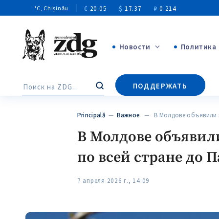
€
20.05
$
17.37
₽
0.214
°C
, Chișinău
Новости
Политика
+4972
ПОДДЕРЖАТЬ
Поиск
+144
Principală
—
Важное
— В Молдове объявили ж
В Молдове объявили
по всей стране до 
7 апреля 2026 г., 14:09