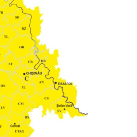
КОНТАКТНЫЙ ИСТОЧНИК
Анонимный источни
и
+ Добавить заголовок
Имя
+ Моё им
+ Загрузить изображение
Электронная почта
+ Мой ema
+ Добавить ссылку на медиа
Телефон
+ Личный те