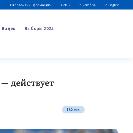
Отправить информацию
О ZDG
în Română
in English
Видео
Выборы 2025
Поиск
 — действует
182 viz.