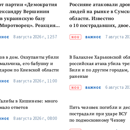
от партии «Демократия
Россияне атаковали дро
лександру Вершинин
людей на рынке в Сумск
в украинскую базу
области. Известно
Миротворец». Реакция
о 10 пострадавших, двое
нтария
в тяжелом состоянии
8 августа 2026 г., 12:57
7 августа 202
ЖНОЕ
NOU
ВАЖНОЕ
ов в дом. Оккупанты убили
В Балаклее Харьковской об
 мальчика, его бабушку и
российская атака убила тре
даром по Киевской области
Били и по другим городам, 
раненые
8 августа 2026 г., 11:00
ЖНОЕ
6 августа 202
NOU
ВАЖНОЕ
алибы в Кишиневе: много
 мало ответов
Пять человек погибли и де
пострадали при ударе ВСУ
8 августа 2026 г., 08:00
ЖНОЕ
по подмосковному Чехову