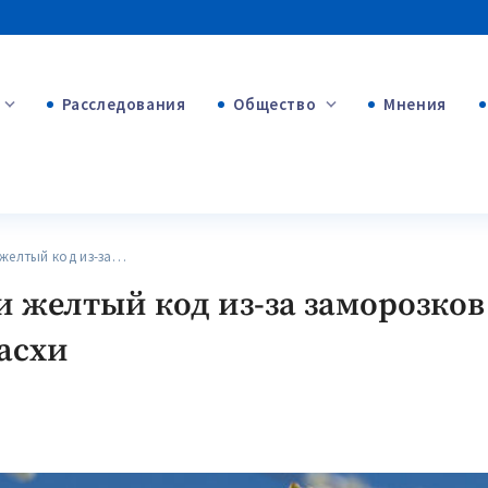
Расследования
Общество
Мнения
+54
+312
+75
елтый код из-за…
 желтый код из-за заморозков
Пасхи