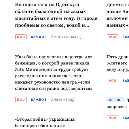
Ночная атака на Одесскую
Депутат 
область была одной из самых
дома» А
масштабных в этом году. В городе
включен 
проблемы со светом, водой и
данных «
связью
парламе
2 минуты назад
NOU
ВАЖНОЕ
NOU
ВА
Жалоба на нарушения в центре для
Пять дрон
беженцев, о которой ранее писала
3-летнего
ZdG: Министерство труда требует
дедушку у
расследования и заявляет, что
NOU
ВА
накажет руководство центра «если
описанная ситуация подтвердится»
2 часа назад
NOU
ВАЖНОЕ
Т
МНЕНИЕ
вопросов,
NOU
ВА
«Вторая война» украинских
беженцев: обвинения в