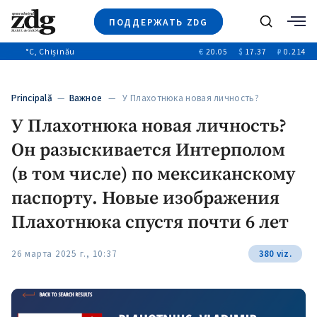
ПОДДЕРЖАТЬ ZDG
Поиск
°C
, Chișinău
€
20.05
$
17.37
₽
0.214
Новости
+4969
+144
Политика
+53
Principală
—
Важное
— У Плахотнюка новая личность?
Расследования
Он разыскивается Интерполом…
У Плахотнюка новая личность?
Общество
+312
+75
Он разыскивается Интерполом
Мнения
Видео
(в том числе) по мексиканскому
Выборы 2025
паспорту. Новые изображения
Плахотнюка спустя почти 6 лет
26 марта 2025 г., 10:37
380 viz.