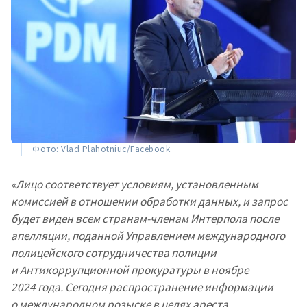
Фото: Vlad Plahotniuc/Facebook
«Лицо соответствует условиям, установленным
комиссией в отношении обработки данных, и запрос
будет виден всем странам-членам Интерпола после
апелляции, поданной Управлением международного
полицейского сотрудничества полиции
и Антикоррупционной прокуратуры в ноябре
2024 года. Сегодня распространение информации
о международном розыске в целях ареста
МОЯ НОВОСТЬ