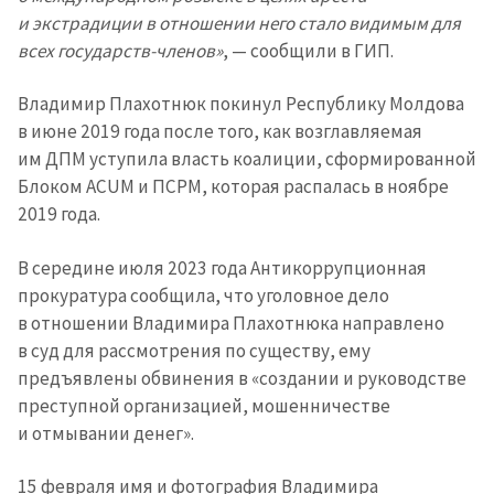
и экстрадиции в отношении него стало видимым для
+ Добавить
Заголовок новости
всех государств-членов»
, — сообщили в ГИП.
заголовок
+ Загрузить
Владимир Плахотнюк покинул Республику Молдова
Фотография
изображение
в июне 2019 года после того, как возглавляемая
+ Добавить ссылку на
им ДПМ уступила власть коалиции, сформированной
Ссылка на медиа
медиа
Блоком ACUM и ПСРМ, которая распалась в ноябре
2019 года.
+ Добавить текст
В середине июля 2023 года Антикоррупционная
Текст новости
новости
прокуратура сообщила, что уголовное дело
в отношении Владимира Плахотнюка направлено
в суд для рассмотрения по существу, ему
КОНТАКТНЫЙ ИСТОЧНИК
предъявлены обвинения в «создании и руководстве
Анонимный источник
преступной организацией, мошенничестве
и отмывании денег».
Имя
+ Моё имя
15 февраля имя и фотография Владимира