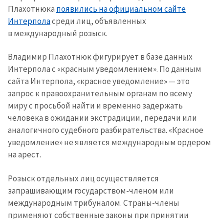
Электронная почта
+ Мой email
Плахотнюка
появились на официальном сайте
Интерпола
среди лиц, объявленных
Телефон
+ Личный телефон
в международный розыск.
Я прочитал(а) и согласен(на)
Владимир Плахотнюк фигурирует в базе данных
с
политикой
Интерпола с «красным уведомлением». По данным
конфиденциальности
.
сайта Интерпола, «красное уведомление» — это
запрос к правоохранительным органам по всему
ОТПРАВИТЬ НОВОСТЬ
миру с просьбой найти и временно задержать
человека в ожидании экстрадиции, передачи или
аналогичного судебного разбирательства. «Красное
уведомление» не является международным ордером
на арест.
Розыск отдельных лиц осуществляется
запрашивающим государством-членом или
международным трибуналом. Страны-члены
применяют собственные законы при принятии