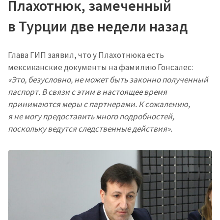
Плахотнюк, замеченный
в Турции две недели назад
Глава ГИП заявил, что у Плахотнюка есть
мексиканские документы на фамилию Гонсалес:
«Это, безусловно, не может быть законно полученный
паспорт. В связи с этим в настоящее время
принимаются меры с партнерами. К сожалению,
я не могу предоставить много подробностей,
поскольку ведутся следственные действия».
Отправить
О ZDG
информацию
în Română
in English