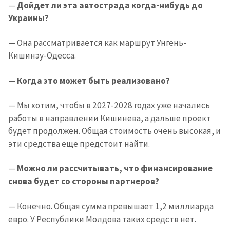
новости
—
Дойдет ли эта автострада когда-нибудь до
Украины?
КОНТАКТНЫЙ ИСТОЧНИК
— Она рассматривается как маршрут Унгень-
Анонимный источник
Кишинэу-Одесса.
Имя
+ Моё имя
—
Когда это может быть реализовано?
Электронная почта
+ Мой email
— Мы хотим, чтобы в 2027-2028 годах уже начались
работы в направлении Кишинева, а дальше проект
будет продолжен. Общая стоимость очень высокая, и
Телефон
+ Личный телефон
эти средства еще предстоит найти.
Я прочитал(а) и согласен(на)
с
политикой
—
Можно ли рассчитывать, что финансирование
конфиденциальности
.
снова будет со стороны партнеров?
ОТПРАВИТЬ НОВОСТЬ
— Конечно. Общая сумма превышает 1,2 миллиарда
евро. У Республики Молдова таких средств нет.