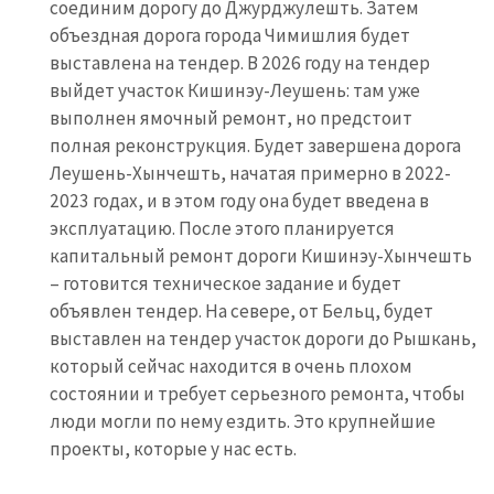
соединим дорогу до Джурджулешть. Затем
объездная дорога города Чимишлия будет
выставлена на тендер. В 2026 году на тендер
выйдет участок Кишинэу-Леушень: там уже
выполнен ямочный ремонт, но предстоит
полная реконструкция. Будет завершена дорога
Леушень-Хынчешть, начатая примерно в 2022-
2023 годах, и в этом году она будет введена в
эксплуатацию. После этого планируется
капитальный ремонт дороги Кишинэу-Хынчешть
– готовится техническое задание и будет
объявлен тендер. На севере, от Бельц, будет
выставлен на тендер участок дороги до Рышкань,
который сейчас находится в очень плохом
состоянии и требует серьезного ремонта, чтобы
люди могли по нему ездить. Это крупнейшие
Отправить
О ZDG
информацию
проекты, которые у нас есть.
în Română
in English