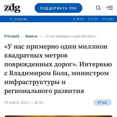
ПОДДЕРЖАТЬ ZDG
Поиск
°C
, Chișinău
€
20.05
$
17.37
₽
0.214
Новости
+4971
+144
Политика
+53
Principală
—
Важное
— «У нас примерно один миллион…
Расследования
«У нас примерно один миллион
Общество
+312
+75
квадратных метров
Мнения
Видео
поврежденных дорог». Интервью
Выборы 2025
с Владимиром Боля, министром
инфраструктуры и
регионального развития
29 марта 2026 г., 06:00
77 viz.