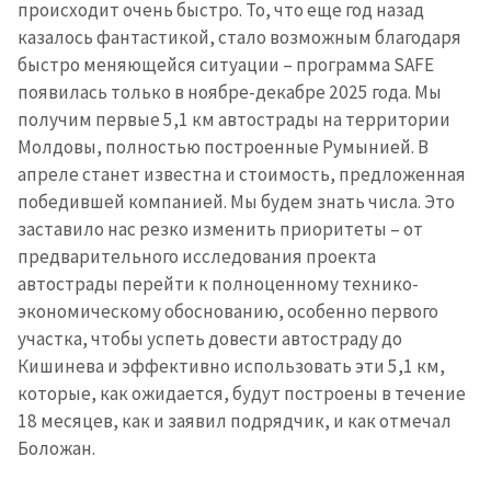
происходит очень быстро. То, что еще год назад
казалось фантастикой, стало возможным благодаря
быстро меняющейся ситуации – программа SAFE
появилась только в ноябре-декабре 2025 года. Мы
получим первые 5,1 км автострады на территории
Молдовы, полностью построенные Румынией. В
апреле станет известна и стоимость, предложенная
победившей компанией. Мы будем знать числа. Это
МОЯ НОВОСТЬ
заставило нас резко изменить приоритеты – от
+ Добавить
Заголовок новости
предварительного исследования проекта
заголовок
автострады перейти к полноценному технико-
+ Загрузить
экономическому обоснованию, особенно первого
Фотография
изображение
участка, чтобы успеть довести автостраду до
Кишинева и эффективно использовать эти 5,1 км,
+ Добавить ссылку на
Ссылка на медиа
медиа
которые, как ожидается, будут построены в течение
18 месяцев, как и заявил подрядчик, и как отмечал
Боложан.
+ Добавить текст
Текст новости