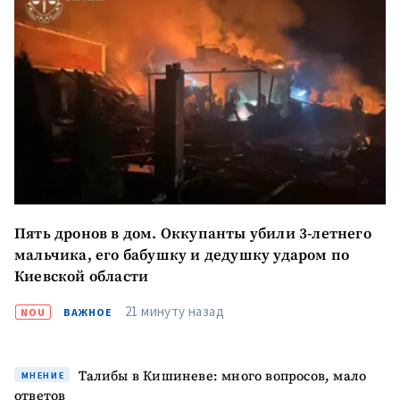
Пять дронов в дом. Оккупанты убили 3-летнего
мальчика, его бабушку и дедушку ударом по
Киевской области
21 минуту назад
NOU
ВАЖНОЕ
Отправить
О ZDG
информацию
Талибы в Кишиневе: много вопросов, мало
în Română
in English
МНЕНИЕ
ответов