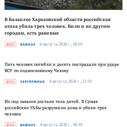
В Балаклее Харьковской области российская
атака убила трех человек. Били и по другим
городам, есть раненые
6 августа 2026 г., 06:59
NOU
ВАЖНОЕ
МОЯ НОВОСТЬ
Пять человек погибли и десять пострадали при ударе
+ Добавить
Заголовок новости
заголовок
ВСУ по подмосковному Чехову
+ Загрузить
4 августа 2026 г., 11:59
NOU
ЗАРУБЕЖНЫЕ
Фотография
изображение
+ Добавить ссылку на
Ссылка на медиа
Из-под завалов достали тела детей. В Сумах
медиа
российские УАБы разрушили дома и убили трех
человек
+ Добавить текст
4 августа 2026 г., 06:39
NOU
ВАЖНОЕ
Текст новости