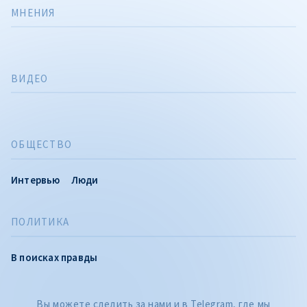
МНЕНИЯ
ВИДЕО
ОБЩЕСТВО
Интервью
Люди
ПОЛИТИКА
CITEȘTE
В поисках правды
Citește articolul
Вы можете следить за нами и в Telegram, где мы