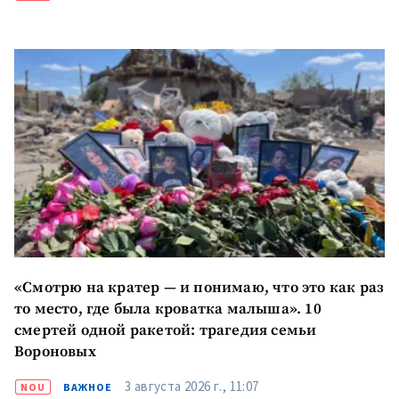
новости
КОНТАКТНЫЙ ИСТОЧНИК
Анонимный источник
Имя
+ Моё имя
Электронная почта
+ Мой email
Телефон
+ Личный телефон
Я прочитал(а) и согласен(на)
«Смотрю на кратер — и понимаю, что это как раз
с
политикой
то место, где была кроватка малыша». 10
конфиденциальности
.
смертей одной ракетой: трагедия семьи
ОТПРАВИТЬ НОВОСТЬ
Вороновых
3 августа 2026 г., 11:07
NOU
ВАЖНОЕ