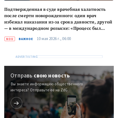
Подтвержденная в суде врачебная халатность
после смерти новорожденного: один врач
избежал наказания из-за срока давности, другой
— в международном розыске: «Процесс был
проведен лишь формально, а его результат —
10 мая 2026 г., 06:00
NOU
ВАЖНОЕ
оскорбление самой идеи правосудия»
Отправь
свою новость
Вы знаете информацию общественного
интереса? Отправьте её на ZdG