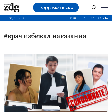
ПОДДЕРЖАТЬ ZDG
Поиск
°C
, Chișinău
€
20.05
$
17.37
₽
0.214
Новости
+4971
+144
Политика
+53
#врач избежал наказания
Расследования
Общество
+312
+75
Мнения
Видео
Выборы 2025