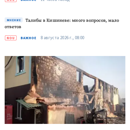
Телефон
+ Личный телефон
Я прочитал(а) и согласен(на)
Талибы в Кишиневе: много вопросов, мало
МНЕНИЕ
с
политикой
ответов
конфиденциальности
.
8 августа 2026 г., 08:00
NOU
ВАЖНОЕ
ОТПРАВИТЬ НОВОСТЬ