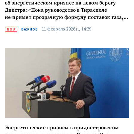
об энергетическом кризисе на левом берегу
Днестра: «Пока руководство в Тирасполе
не примет прозрачную формулу поставок газа,
эта проблема будет возникать снова»
11 февраля 2026 г., 14:29
NOU
ВАЖНОЕ
Отправить
О ZDG
информацию
în Română
in English
Энергетические кризисы в приднестровском