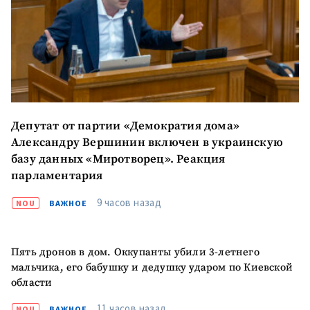
+ Загрузить
Фотография
изображение
+ Добавить ссылку на
Ссылка на медиа
медиа
Депутат от партии «Демократия дома»
+ Добавить текст
Текст новости
новости
Александру Вершинин включен в украинскую
базу данных «Миротворец». Реакция
парламентария
КОНТАКТНЫЙ ИСТОЧНИК
9 часов назад
Анонимный источник
NOU
ВАЖНОЕ
Имя
+ Моё имя
Пять дронов в дом. Оккупанты убили 3-летнего
мальчика, его бабушку и дедушку ударом по Киевской
Электронная почта
+ Мой email
области
11 часов назад
NOU
ВАЖНОЕ