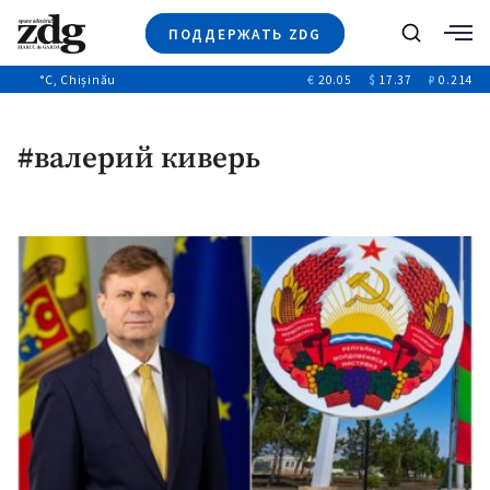
ПОДДЕРЖАТЬ ZDG
Поиск
°C
, Chișinău
€
20.05
$
17.37
₽
0.214
Новости
+4971
+144
Политика
+53
#валерий киверь
Расследования
Общество
+312
+75
Мнения
Видео
Выборы 2025