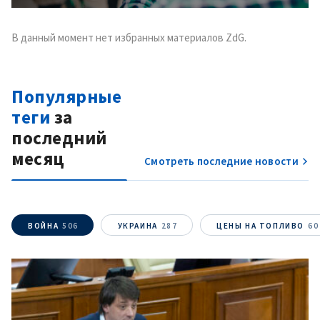
В данный момент нет избранных материалов ZdG.
Популярные
теги
за
последний
месяц
Смотреть последние новости
ВОЙНА
506
УКРАИНА
287
ЦЕНЫ НА ТОПЛИВО
60
МОЯ НОВОСТЬ
+ Добавить
Заголовок новости
заголовок