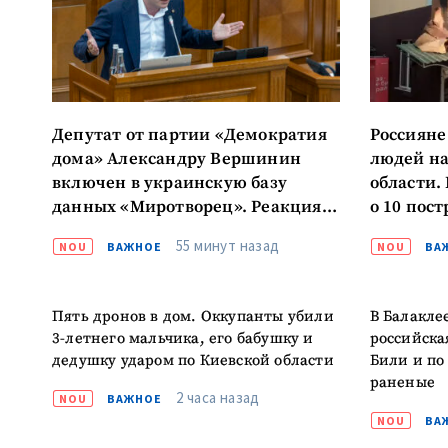
МОЯ НОВОСТЬ
Заголовок новост
Депутат от партии «Демократия
Россияне
дома» Александру Вершинин
людей на
Фотография
включен в украинскую базу
области.
данных «Миротворец». Реакция
о 10 пос
парламентария
в тяжело
Ссылка на медиа
55 минут назад
NOU
ВАЖНОЕ
NOU
ВА
Пять дронов в дом. Оккупанты убили
В Балакле
Текст новости
3-летнего мальчика, его бабушку и
российска
дедушку ударом по Киевской области
Били и по
раненые
2 часа назад
NOU
ВАЖНОЕ
NOU
ВА