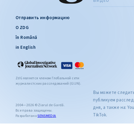
ВИДЕО
Отправить информацию
О ZDG
în Română
in English
ZdG является членом Глобальной сети
журналистских расследований (GIJN).
Вы можете следить 
публикуем расслед
2004—2026 © Ziarul de Gardă.
дня, а также на: Yo
Все права защищены.
TikTok.
Разработано
SENSMEDIA