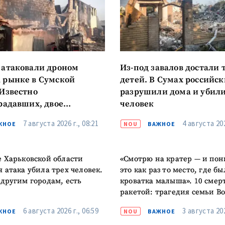
КОНТАКТНЫЙ ИСТОЧНИК
Анонимный источни
и
+ Добавить заголовок
 атаковали дроном
Из-под завалов достали 
Имя
+ Моё им
 рынке в Сумской
детей. В Сумах российс
+ Загрузить изображение
 Известно
разрушили дома и убили
традавших, двое
человек
Электронная почта
+ Мой ema
м состоянии
+ Добавить ссылку на медиа
7 августа 2026 г., 08:21
4 августа 202
ЖНОЕ
NOU
ВАЖНОЕ
Телефон
+ Личный те
е Харьковской области
«Смотрю на кратер — и пон
Я прочитал(а) и согл
+ Добавить текст новости
я атака убила трех человек.
это как раз то место, где бы
политикой конфид
 другим городам, есть
кроватка малыша». 10 смер
ОТПРАВИТЬ Н
ракетой: трагедия семьи В
6 августа 2026 г., 06:59
3 августа 202
ЖНОЕ
NOU
ВАЖНОЕ