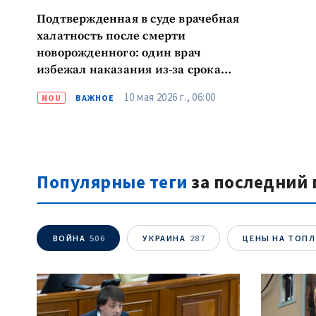
Подтвержденная в суде врачебная
халатность после смерти
новорожденного: один врач
избежал наказания из-за срока
давности, другой — в
10 мая 2026 г., 06:00
NOU
ВАЖНОЕ
международном розыске:
«Процесс был проведен лишь
формально, а его результат —
оскорбление самой идеи
правосудия»
Популярные теги
за последний 
ВОЙНА
506
УКРАИНА
287
ЦЕНЫ НА ТОП