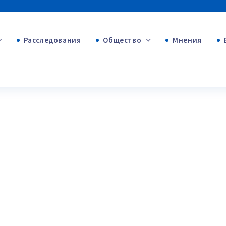
Расследования
Общество
Мнения
+53
+312
+75