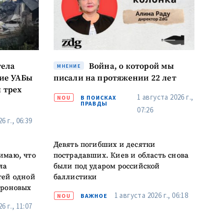
к
тела
Война, о которой мы
МНЕНИЕ
я
кие УАБы
писали на протяжении 22 лет
 трех
1 августа 2026 г.,
NOU
В ПОИСКАХ
ПРАВДЫ
il
07:26
6 г., 06:39
лефон
Девять погибших и десятки
имаю, что
пострадавших. Киев и область снова
асен(на) с
ла
были под ударом российской
енциальности
.
тей одной
баллистики
ОВОСТЬ
ороновых
1 августа 2026 г., 06:18
NOU
ВАЖНОЕ
6 г., 11:07