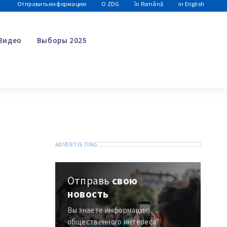
Отправить информацию
О ZDG
în Română
in English
Видео
Выборы 2025
Поиск
Отправь
свою
новость
Вы знаете информацию
общественного интереса?