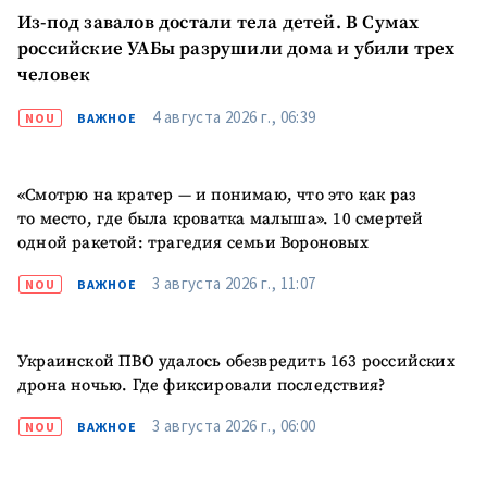
Из-под завалов достали тела детей. В Сумах
российские УАБы разрушили дома и убили трех
человек
4 августа 2026 г., 06:39
NOU
ВАЖНОЕ
МОЯ НОВОСТЬ
«Смотрю на кратер — и понимаю, что это как раз
+ Добавить
Заголовок новости
то место, где была кроватка малыша». 10 смертей
заголовок
одной ракетой: трагедия семьи Вороновых
+ Загрузить
Фотография
3 августа 2026 г., 11:07
NOU
ВАЖНОЕ
изображение
+ Добавить ссылку на
Ссылка на медиа
медиа
Украинской ПВО удалось обезвредить 163 российских
дрона ночью. Где фиксировали последствия?
3 августа 2026 г., 06:00
NOU
ВАЖНОЕ
+ Добавить текст
Текст новости
новости