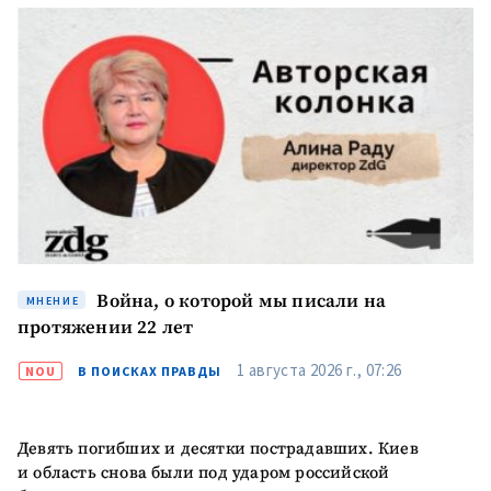
КОНТАКТНЫЙ ИСТОЧНИК
Анонимный источник
Имя
+ Моё имя
Электронная почта
+ Мой email
Телефон
+ Личный телефон
Я прочитал(а) и согласен(на)
Война, о которой мы писали на
МНЕНИЕ
с
политикой
протяжении 22 лет
конфиденциальности
.
1 августа 2026 г., 07:26
NOU
В ПОИСКАХ ПРАВДЫ
ОТПРАВИТЬ НОВОСТЬ
Девять погибших и десятки пострадавших. Киев
и область снова были под ударом российской