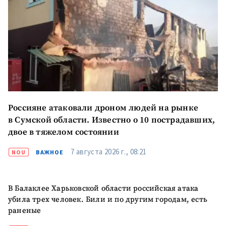
Россияне атаковали дроном людей на рынке
в Сумской области. Известно о 10 пострадавших,
двое в тяжелом состоянии
7 августа 2026 г., 08:21
NOU
ВАЖНОЕ
Отправить
О ZDG
В Балаклее Харьковской области российская атака
информацию
убила трех человек. Били и по другим городам, есть
în Română
in English
раненые