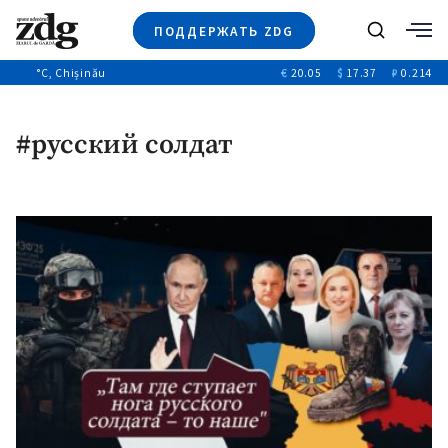
ПОДДЕРЖАТЬ ZDG
Поиск
°C
, Chișinău
€
20.05
$
17.37
₽
0.214
Новости
+4970
+144
Политика
+53
#русский солдат
Расследования
Общество
+312
+75
Мнения
Видео
Выборы 2025