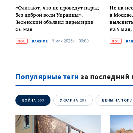
«Считают, что не проведут парад
Не на не
без доброй воли Украины».
в Москве
Зеленский объявил перемирие
выяснить
с 6 мая
на 9 мая,
более д
5 мая 2026 г., 06:09
NOU
ВАЖНОЕ
NOU
ВА
Популярные теги
за последний 
ВОЙНА
503
УКРАИНА
287
ЦЕНЫ НА ТОП