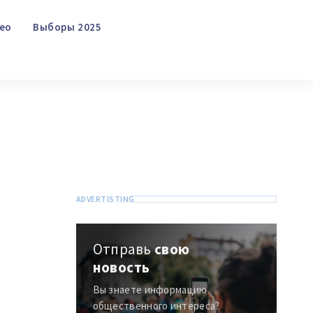
Отправить информацию
О ZDG
în Română
in English
Видео
Выборы 2025
Поиск
Отправь
свою
новость
Вы знаете информацию
общественного интереса?