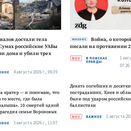
КОНТАКТНЫЙ ИСТОЧНИК
Анонимный источни
и
+ Добавить заголовок
авалов достали тела
Война, о которо
МНЕНИЕ
Имя
+ Моё им
 Сумах российские УАБы
писали на протяжении 2
+ Загрузить изображение
и дома и убили трех
1 авгу
NOU
В ПОИСКАХ
ПРАВДЫ
Электронная почта
+ Мой ema
07:26
+ Добавить ссылку на медиа
4 августа 2026 г., 06:39
ЖНОЕ
Телефон
+ Личный те
Девять погибших и десятки
а кратер — и понимаю, что
пострадавших. Киев и обла
Я прочитал(а) и согл
+ Добавить текст новости
з то место, где была
были под ударом российско
политикой конфид
малыша». 10 смертей одной
баллистики
ОТПРАВИТЬ Н
трагедия семьи Вороновых
1 августа 202
NOU
ВАЖНОЕ
3 августа 2026 г., 11:07
ЖНОЕ