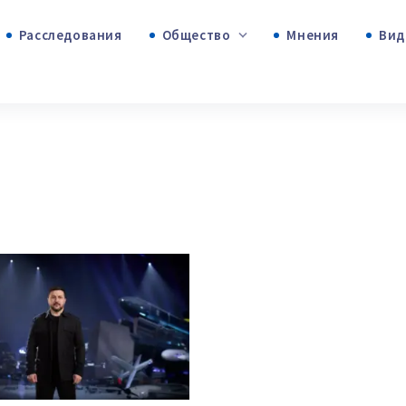
Расследования
Общество
Мнения
+53
+312
+75