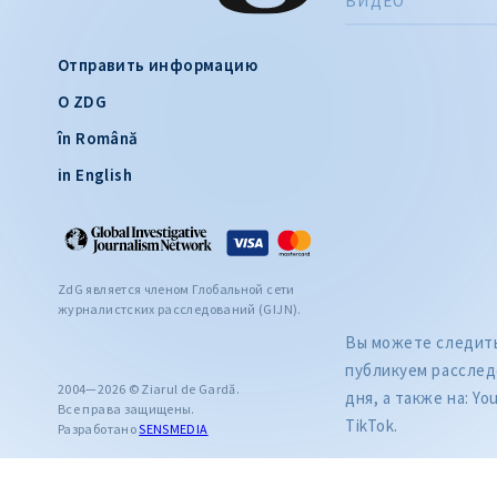
ВИДЕО
Отправить информацию
О ZDG
în Română
in English
ZdG является членом Глобальной сети
журналистских расследований (GIJN).
Вы можете следить 
публикуем расслед
2004—2026 © Ziarul de Gardă.
дня, а также на: Yo
Все права защищены.
TikTok.
Разработано
SENSMEDIA