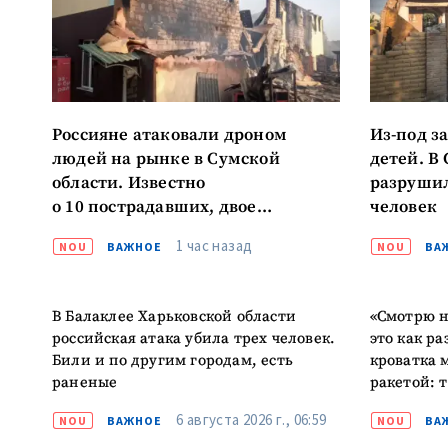
МОЯ НОВОСТЬ
Заголовок новост
Россияне атаковали дроном
Из-под з
людей на рынке в Сумской
детей. В
Фотография
области. Известно
разрушил
о 10 пострадавших, двое
человек
в тяжелом состоянии
Ссылка на медиа
1 час назад
NOU
ВАЖНОЕ
NOU
ВА
В Балаклее Харьковской области
«Смотрю н
Текст новости
российская атака убила трех человек.
это как ра
Били и по другим городам, есть
кроватка 
раненые
ракетой: 
6 августа 2026 г., 06:59
NOU
ВАЖНОЕ
NOU
ВА