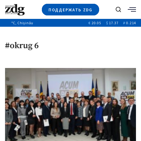
ПОДДЕРЖАТЬ ZDG
Поиск
°C
, Chișinău
€
20.05
$
17.37
₽
0.214
Новости
+4972
+144
Политика
+54
#okrug 6
Расследования
Общество
+312
+75
Мнения
Видео
Выборы 2025