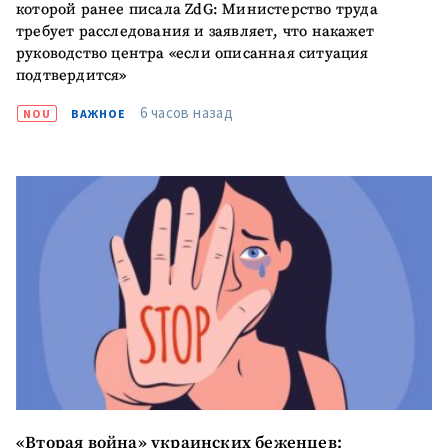
которой ранее писала ZdG: Министерство труда
требует расследования и заявляет, что накажет
+ Загрузить
Фотография
изображение
руководство центра «если описанная ситуация
подтвердится»
+ Добавить ссылку на
Ссылка на медиа
медиа
6 часов назад
NOU
ВАЖНОЕ
+ Добавить текст
Текст новости
новости
КОНТАКТНЫЙ ИСТОЧНИК
Анонимный источник
Имя
+ Моё имя
Электронная почта
+ Мой email
«Вторая война» украинских беженцев: