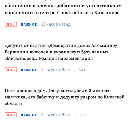
Телефон
+ Личный телефон
обвинения в злоупотреблении и унизительном
обращении в центре Constructorul в Кишиневе
Я прочитал(а) и согласен(на)
с
политикой
10 часов назад
NOU
ВАЖНОЕ
конфиденциальности
.
ОТПРАВИТЬ НОВОСТЬ
Депутат от партии «Демократия дома» Александру
Вершинин включен в украинскую базу данных
«Миротворец». Реакция парламентария
8 августа 2026 г., 12:57
NOU
ВАЖНОЕ
Пять дронов в дом. Оккупанты убили 3-летнего
мальчика, его бабушку и дедушку ударом по Киевской
области
8 августа 2026 г., 11:00
NOU
ВАЖНОЕ
ПОДДЕРЖАТЬ