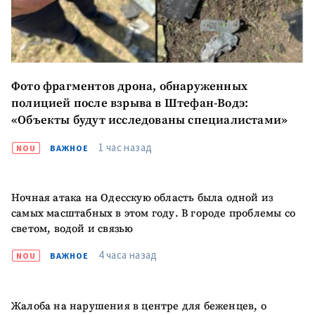
Фото фрагментов дрона, обнаруженных
полицией после взрыва в Штефан-Водэ:
«Объекты будут исследованы специалистами»
1 час назад
NOU
ВАЖНОЕ
Ночная атака на Одесскую область была одной из
самых масштабных в этом году. В городе проблемы со
светом, водой и связью
4 часа назад
NOU
ВАЖНОЕ
МОЯ НОВОСТЬ
+ Добавить
Заголовок новости
Жалоба на нарушения в центре для беженцев, о
заголовок