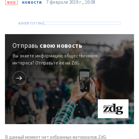
7 февраля 2019 г., 10:08
NOU
НОВОСТИ
Отправь
свою новость
Вы знаете информацию общественного
интереса? Отправьте её на ZdG
Отправить
О ZDG
информацию
în Română
in English
В данный момент нет избранных материалов ZdG.