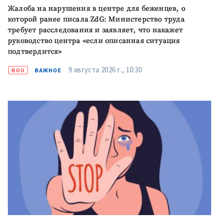
Жалоба на нарушения в центре для беженцев, о
которой ранее писала ZdG: Министерство труда
требует расследования и заявляет, что накажет
руководство центра «если описанная ситуация
подтвердится»
9 августа 2026 г., 10:30
NOU
ВАЖНОЕ
МОЯ НОВОСТЬ
+ Добавить
Заголовок новости
заголовок
+ Загрузить
Фотография
изображение
+ Добавить ссылку на
Ссылка на медиа
медиа
+ Добавить текст
Текст новости
новости