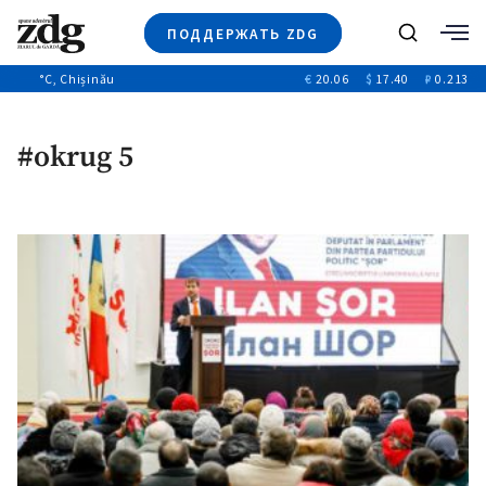
ПОДДЕРЖАТЬ ZDG
Поиск
°C
, Chișinău
€
20.06
$
17.40
₽
0.213
Новости
+4972
+144
Политика
+54
#okrug 5
Расследования
Общество
+312
+75
Мнения
Видео
Выборы 2025