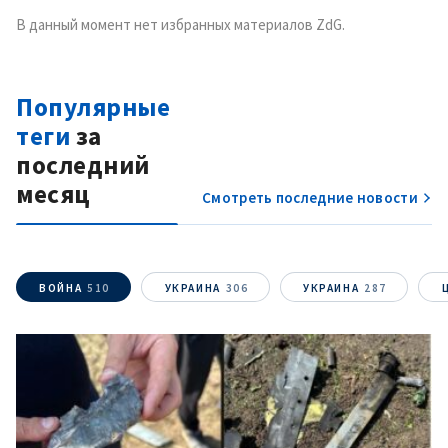
В данный момент нет избранных материалов ZdG.
Популярные
теги
за
последний
месяц
Смотреть последние новости
Отправить
О ZDG
информацию
în Română
in English
ВОЙНА
510
УКРАИНА
306
УКРАИНА
287