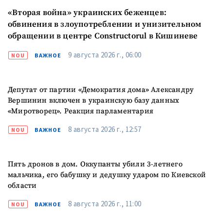
«Вторая война» украинских беженцев:
обвинения в злоупотреблении и унизительном
КОНТАКТНЫЙ ИСТОЧНИК
обращении в центре Constructorul в Кишиневе
Анонимный источник
9 августа 2026 г., 06:00
NOU
ВАЖНОЕ
Имя
+ Моё имя
Депутат от партии «Демократия дома» Александру
Электронная почта
+ Мой email
Вершинин включен в украинскую базу данных
«Миротворец». Реакция парламентария
Телефон
+ Личный телефон
8 августа 2026 г., 12:57
NOU
ВАЖНОЕ
Я прочитал(а) и согласен(на)
с
политикой
конфиденциальности
.
Пять дронов в дом. Оккупанты убили 3-летнего
мальчика, его бабушку и дедушку ударом по Киевской
ОТПРАВИТЬ НОВОСТЬ
области
8 августа 2026 г., 11:00
NOU
ВАЖНОЕ