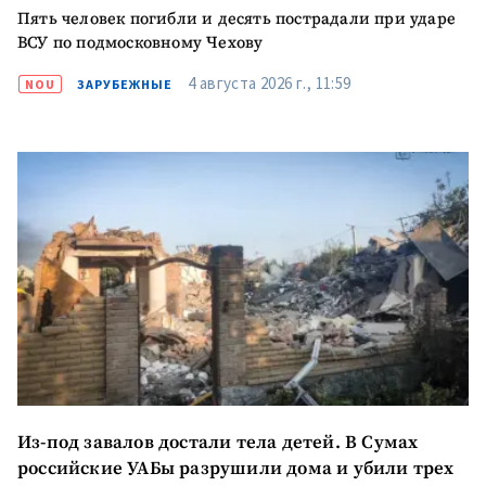
Пять человек погибли и десять пострадали при ударе
ВСУ по подмосковному Чехову
4 августа 2026 г., 11:59
NOU
ЗАРУБЕЖНЫЕ
МОЯ НОВОСТЬ
+ Добавить
Заголовок новости
заголовок
+ Загрузить
Фотография
изображение
+ Добавить ссылку на
Ссылка на медиа
медиа
+ Добавить текст
Текст новости
новости
Из-под завалов достали тела детей. В Сумах
российские УАБы разрушили дома и убили трех
КОНТАКТНЫЙ ИСТОЧНИК