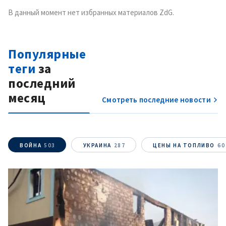
В данный момент нет избранных материалов ZdG.
Популярные
теги
за
последний
Отправить
О ZDG
информацию
месяц
Смотреть последние новости
în Română
in English
ВОЙНА
503
УКРАИНА
287
ЦЕНЫ НА ТОПЛИВО
60