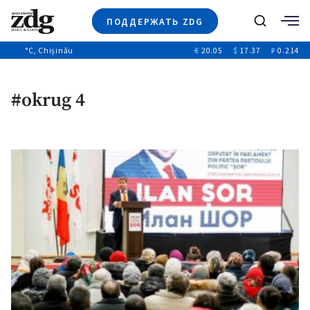
ПОДДЕРЖАТЬ ZDG
Поиск
°C
, Chișinău
€
20.05
$
17.37
₽
0.214
Новости
+4970
+144
Политика
+53
#okrug 4
Расследования
Общество
+312
+75
Мнения
Видео
Выборы 2025