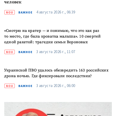
человек
Анонимный источник
4 августа 2026 г., 06:39
NOU
ВАЖНОЕ
Имя
+ Моё имя
«Смотрю на кратер — и понимаю, что это как раз
Электронная почта
+ Мой email
то место, где была кроватка малыша». 10 смертей
одной ракетой: трагедия семьи Вороновых
Телефон
+ Личный телефон
3 августа 2026 г., 11:07
NOU
ВАЖНОЕ
Я прочитал(а) и согласен(на)
с
политикой
Украинской ПВО удалось обезвредить 163 российских
конфиденциальности
.
дрона ночью. Где фиксировали последствия?
ОТПРАВИТЬ НОВОСТЬ
3 августа 2026 г., 06:00
NOU
ВАЖНОЕ