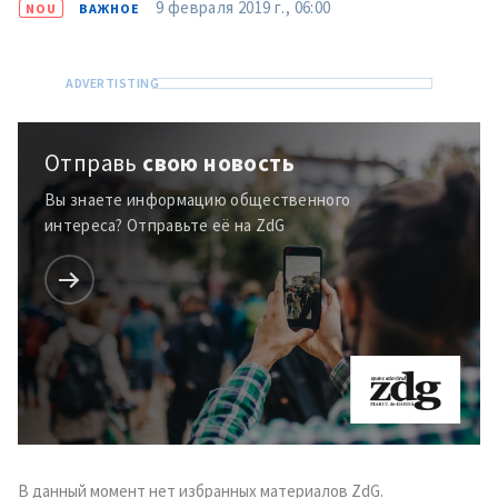
9 февраля 2019 г., 06:00
NOU
ВАЖНОЕ
Отправь
свою новость
Вы знаете информацию общественного
интереса? Отправьте её на ZdG
Отправить
О ZDG
информацию
în Română
in English
В данный момент нет избранных материалов ZdG.