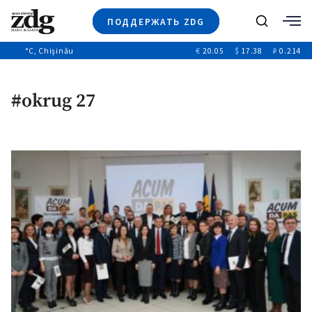
ПОДДЕРЖАТЬ ZDG
Поиск
°C
, Chișinău
€
20.05
$
17.38
₽
0.214
Новости
+4969
+144
Политика
+53
#okrug 27
Расследования
Общество
+312
+75
Мнения
Видео
Выборы 2025