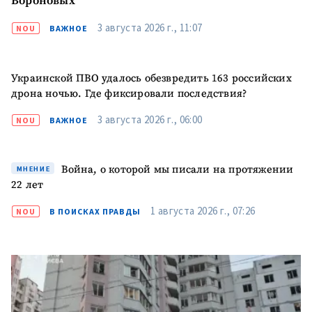
Вороновых
Я прочитал(а) и согласен(на)
с
политикой
3 августа 2026 г., 11:07
NOU
ВАЖНОЕ
конфиденциальности
.
ОТПРАВИТЬ НОВОСТЬ
Украинской ПВО удалось обезвредить 163 российских
дрона ночью. Где фиксировали последствия?
3 августа 2026 г., 06:00
NOU
ВАЖНОЕ
Война, о которой мы писали на протяжении
МНЕНИЕ
22 лет
1 августа 2026 г., 07:26
NOU
В ПОИСКАХ ПРАВДЫ
ПОДДЕРЖАТЬ