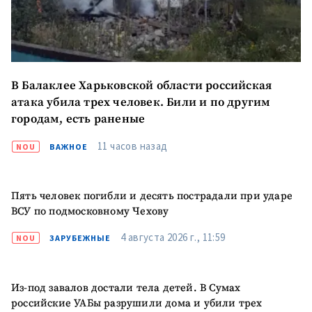
В Балаклее Харьковской области российская
атака убила трех человек. Били и по другим
городам, есть раненые
11 часов назад
NOU
ВАЖНОЕ
Пять человек погибли и десять пострадали при ударе
ВСУ по подмосковному Чехову
МОЯ НОВОСТЬ
4 августа 2026 г., 11:59
NOU
ЗАРУБЕЖНЫЕ
+ Добавить
Заголовок новости
заголовок
Из-под завалов достали тела детей. В Сумах
+ Загрузить
российские УАБы разрушили дома и убили трех
Фотография
изображение