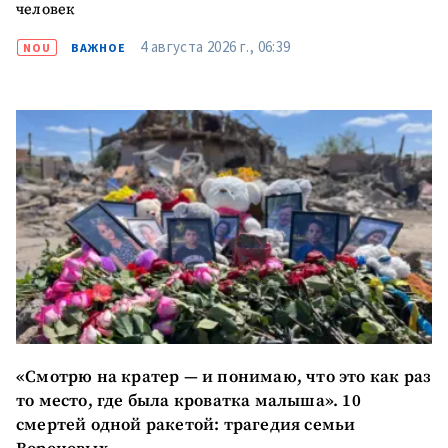
человек
+ Добавить ссылку на
Ссылка на медиа
4 августа 2026 г., 06:39
NOU
ВАЖНОЕ
медиа
+ Добавить текст
Текст новости
новости
КОНТАКТНЫЙ ИСТОЧНИК
Анонимный источник
Имя
+ Моё имя
Электронная почта
+ Мой email
«Смотрю на кратер — и понимаю, что это как раз
то место, где была кроватка малыша». 10
Телефон
+ Личный телефон
смертей одной ракетой: трагедия семьи