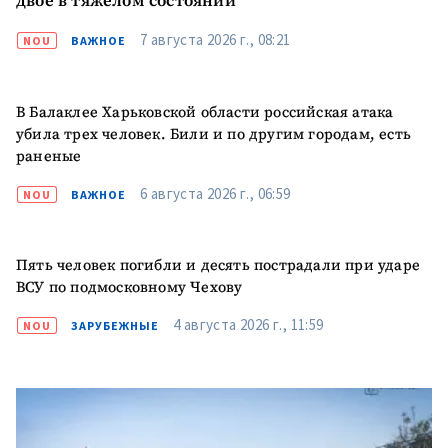
двое в тяжелом состоянии
Я прочитал(а) и согласен(на)
7 августа 2026 г., 08:21
NOU
ВАЖНОЕ
с
политикой
конфиденциальности
.
ОТПРАВИТЬ НОВОСТЬ
В Балаклее Харьковской области российская атака
убила трех человек. Били и по другим городам, есть
раненые
6 августа 2026 г., 06:59
NOU
ВАЖНОЕ
Пять человек погибли и десять пострадали при ударе
ВСУ по подмосковному Чехову
4 августа 2026 г., 11:59
NOU
ЗАРУБЕЖНЫЕ
ПОДДЕРЖАТЬ