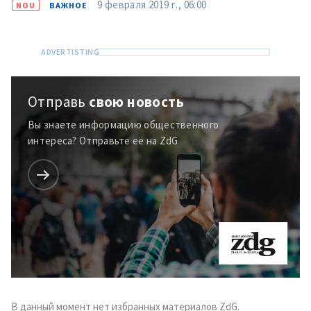
9 февраля 2019 г., 06:00
NOU
ВАЖНОЕ
Отправь
свою новость
Вы знаете информацию общественного
интереса? Отправьте её на ZdG
Отправить
О ZDG
информацию
în Română
in English
В данный момент нет избранных материалов ZdG.