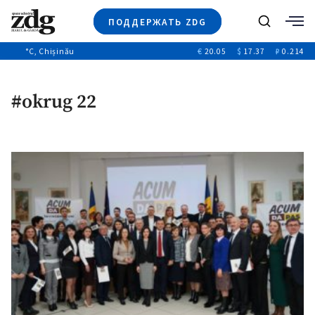
ПОДДЕРЖАТЬ ZDG
Поиск
°C
, Chișinău
€
20.05
$
17.37
₽
0.214
Новости
+4971
+144
Политика
+53
#okrug 22
Расследования
Общество
+312
+75
Мнения
Видео
Выборы 2025