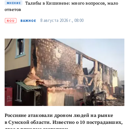
+ Загрузить
Фотография
Талибы в Кишиневе: много вопросов, мало
МНЕНИЕ
изображение
ответов
+ Добавить ссылку на
Ссылка на медиа
8 августа 2026 г., 08:00
NOU
ВАЖНОЕ
медиа
+ Добавить текст
Текст новости
новости
КОНТАКТНЫЙ ИСТОЧНИК
Анонимный источник
Имя
+ Моё имя
Электронная почта
+ Мой email
Россияне атаковали дроном людей на рынке
в Сумской области. Известно о 10 пострадавших,
Телефон
+ Личный телефон