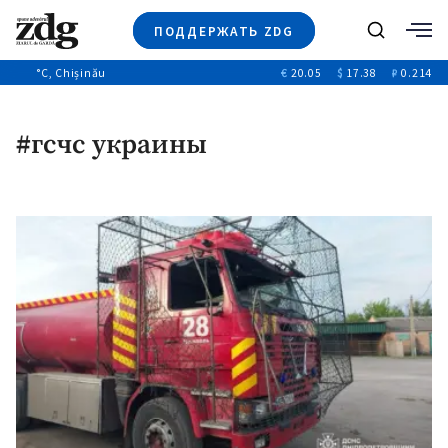
ПОДДЕРЖАТЬ ZDG
Поиск
°C
, Chișinău
€
20.05
$
17.38
₽
0.214
Новости
+4969
+144
Политика
+53
#гсчс украины
Расследования
Общество
+312
+75
Мнения
Видео
Выборы 2025