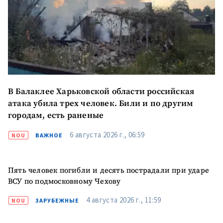
Отправить
О ZDG
информацию
în Română
in English
В Балаклее Харьковской области российская
атака убила трех человек. Били и по другим
городам, есть раненые
6 августа 2026 г., 06:59
NOU
ВАЖНОЕ
Пять человек погибли и десять пострадали при ударе
ВСУ по подмосковному Чехову
4 августа 2026 г., 11:59
NOU
ЗАРУБЕЖНЫЕ