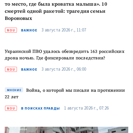
+ Загрузить
то место, где была кроватка малыша». 10
Фотография
изображение
смертей одной ракетой: трагедия семьи
Вороновых
+ Добавить ссылку на
Ссылка на медиа
медиа
3 августа 2026 г., 11:07
NOU
ВАЖНОЕ
+ Добавить текст
Текст новости
Украинской ПВО удалось обезвредить 163 российских
новости
дрона ночью. Где фиксировали последствия?
3 августа 2026 г., 06:00
NOU
ВАЖНОЕ
КОНТАКТНЫЙ ИСТОЧНИК
Анонимный источник
Война, о которой мы писали на протяжении
МНЕНИЕ
Имя
+ Моё имя
22 лет
1 августа 2026 г., 07:26
NOU
В ПОИСКАХ ПРАВДЫ
Электронная почта
+ Мой email
Телефон
+ Личный телефон