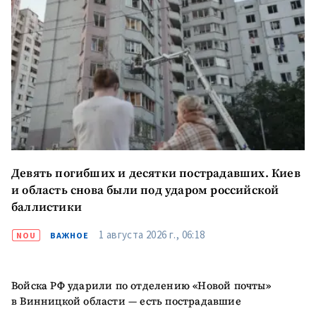
Я прочитал(а) и согласен(на)
с
политикой
конфиденциальности
.
ОТПРАВИТЬ НОВОСТЬ
Девять погибших и десятки пострадавших. Киев
и область снова были под ударом российской
ПОДДЕРЖАТЬ
баллистики
1 августа 2026 г., 06:18
NOU
ВАЖНОЕ
Войска РФ ударили по отделению «Новой почты»
в Винницкой области — есть пострадавшие