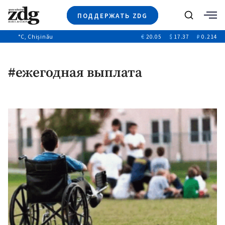
ПОДДЕРЖАТЬ ZDG
Поиск
°C
, Chișinău
€
20.05
$
17.37
₽
0.214
Новости
+4970
+144
Политика
+53
#ежегодная выплата
Расследования
Общество
+312
+75
Мнения
Видео
Выборы 2025