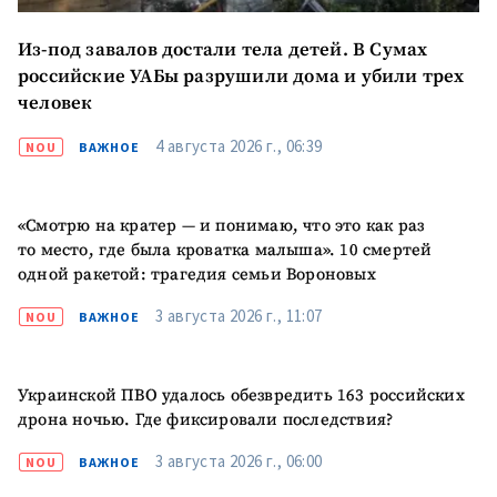
Из-под завалов достали тела детей. В Сумах
российские УАБы разрушили дома и убили трех
человек
4 августа 2026 г., 06:39
NOU
ВАЖНОЕ
МОЯ НОВОСТЬ
+ Добавить
«Смотрю на кратер — и понимаю, что это как раз
Заголовок новости
заголовок
то место, где была кроватка малыша». 10 смертей
одной ракетой: трагедия семьи Вороновых
+ Загрузить
Фотография
изображение
3 августа 2026 г., 11:07
NOU
ВАЖНОЕ
+ Добавить ссылку на
Ссылка на медиа
медиа
Украинской ПВО удалось обезвредить 163 российских
дрона ночью. Где фиксировали последствия?
+ Добавить текст
3 августа 2026 г., 06:00
NOU
ВАЖНОЕ
Текст новости
новости