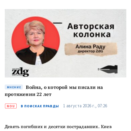
КОНТАКТНЫЙ ИСТОЧНИК
Анонимный источник
Имя
+ Моё имя
Электронная почта
+ Мой email
Телефон
+ Личный телефон
Я прочитал(а) и согласен(на)
Война, о которой мы писали на
МНЕНИЕ
с
политикой
протяжении 22 лет
конфиденциальности
.
1 августа 2026 г., 07:26
NOU
В ПОИСКАХ ПРАВДЫ
ОТПРАВИТЬ НОВОСТЬ
Девять погибших и десятки пострадавших. Киев