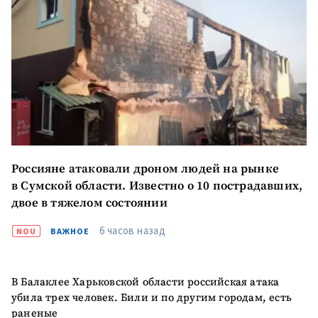
Россияне атаковали дроном людей на рынке
в Сумской области. Известно о 10 пострадавших,
двое в тяжелом состоянии
6 часов назад
NOU
ВАЖНОЕ
Отправить
О ZDG
информацию
В Балаклее Харьковской области российская атака
în Română
in English
убила трех человек. Били и по другим городам, есть
раненые