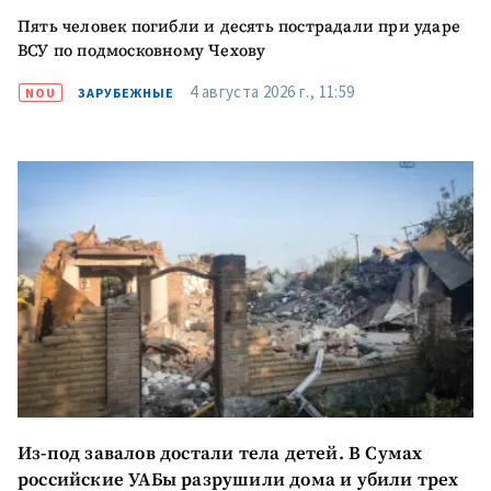
Пять человек погибли и десять пострадали при ударе
ВСУ по подмосковному Чехову
4 августа 2026 г., 11:59
NOU
ЗАРУБЕЖНЫЕ
МОЯ НОВОСТЬ
+ Добавить
Заголовок новости
заголовок
Из-под завалов достали тела детей. В Сумах
российские УАБы разрушили дома и убили трех
+ Загрузить