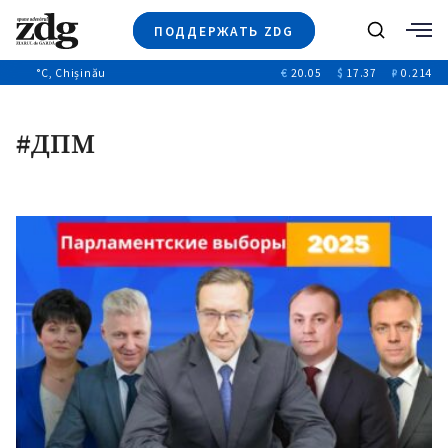
ПОДДЕРЖАТЬ ZDG
Поиск
°C
, Chișinău
€
20.05
$
17.37
₽
0.214
Новости
+4970
+144
Политика
+53
#ДПМ
Расследования
Общество
+312
+75
Мнения
Видео
Выборы 2025