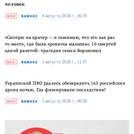
Фотография
человек
изображение
4 августа 2026 г., 06:39
+ Добавить ссылку на
NOU
ВАЖНОЕ
Ссылка на медиа
медиа
«Смотрю на кратер — и понимаю, что это как раз
то место, где была кроватка малыша». 10 смертей
+ Добавить текст
Текст новости
новости
одной ракетой: трагедия семьи Вороновых
3 августа 2026 г., 11:07
NOU
ВАЖНОЕ
КОНТАКТНЫЙ ИСТОЧНИК
Анонимный источник
Украинской ПВО удалось обезвредить 163 российских
дрона ночью. Где фиксировали последствия?
Имя
+ Моё имя
3 августа 2026 г., 06:00
NOU
ВАЖНОЕ
Электронная почта
+ Мой email
Телефон
+ Личный телефон