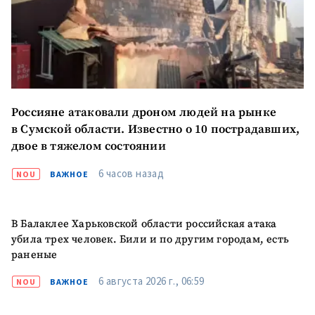
Отправить
О ZDG
информацию
în Română
in English
Россияне атаковали дроном людей на рынке
в Сумской области. Известно о 10 пострадавших,
двое в тяжелом состоянии
6 часов назад
NOU
ВАЖНОЕ
В Балаклее Харьковской области российская атака
убила трех человек. Били и по другим городам, есть
раненые
6 августа 2026 г., 06:59
NOU
ВАЖНОЕ