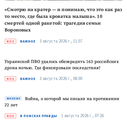
+ Загрузить
«Смотрю на кратер — и понимаю, что это как раз
Фотография
изображение
то место, где была кроватка малыша». 10
смертей одной ракетой: трагедия семьи
+ Добавить ссылку на
Ссылка на медиа
Вороновых
медиа
3 августа 2026 г., 11:07
NOU
ВАЖНОЕ
+ Добавить текст
Текст новости
новости
Украинской ПВО удалось обезвредить 163 российских
дрона ночью. Где фиксировали последствия?
КОНТАКТНЫЙ ИСТОЧНИК
3 августа 2026 г., 06:00
NOU
ВАЖНОЕ
Анонимный источник
Имя
+ Моё имя
Война, о которой мы писали на протяжении
МНЕНИЕ
22 лет
Электронная почта
+ Мой email
1 августа 2026 г., 07:26
NOU
В ПОИСКАХ ПРАВДЫ