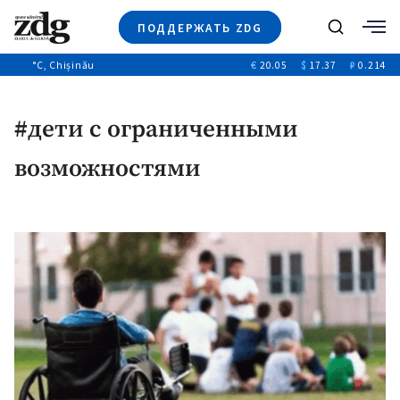
ПОДДЕРЖАТЬ ZDG
Поиск
°C
, Chișinău
€
20.05
$
17.37
₽
0.214
Новости
+4969
+144
Политика
+53
#дети с ограниченными
Расследования
Общество
+312
возможностями
+75
Мнения
Видео
Выборы 2025