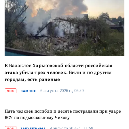
Отправить
О ZDG
информацию
în Română
in English
В Балаклее Харьковской области российская
атака убила трех человек. Били и по другим
городам, есть раненые
6 августа 2026 г., 06:59
NOU
ВАЖНОЕ
Пять человек погибли и десять пострадали при ударе
ВСУ по подмосковному Чехову
4 августа 2026 г., 11:59
NOU
ЗАРУБЕЖНЫЕ