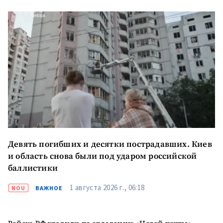
Телефон
+ Личный телефон
Я прочитал(а) и согласен(на)
с
политикой
конфиденциальности
.
ОТПРАВИТЬ НОВОСТЬ
Девять погибших и десятки пострадавших. Киев
ПОДДЕРЖАТЬ
и область снова были под ударом российской
баллистики
1 августа 2026 г., 06:18
NOU
ВАЖНОЕ