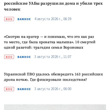
+ Загрузить
российские УАБы разрушили дома и убили трех
Фотография
изображение
человек
+ Добавить ссылку на
Ссылка на медиа
4 августа 2026 г., 06:39
NOU
ВАЖНОЕ
медиа
«Смотрю на кратер — и понимаю, что это как раз
+ Добавить текст
Текст новости
то место, где была кроватка малыша». 10 смертей
новости
одной ракетой: трагедия семьи Вороновых
3 августа 2026 г., 11:07
NOU
ВАЖНОЕ
КОНТАКТНЫЙ ИСТОЧНИК
Анонимный источник
Украинской ПВО удалось обезвредить 163 российских
Имя
+ Моё имя
дрона ночью. Где фиксировали последствия?
3 августа 2026 г., 06:00
NOU
ВАЖНОЕ
Электронная почта
+ Мой email
Телефон
+ Личный телефон