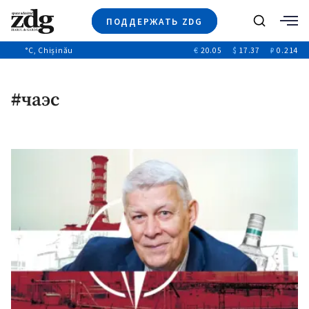
ПОДДЕРЖАТЬ ZDG
Поиск
°C
, Chișinău
€
20.05
$
17.37
₽
0.214
Новости
+4970
+144
Политика
+53
#чаэс
Расследования
Общество
+312
+75
Мнения
Видео
Выборы 2025