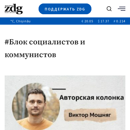
ПОДДЕРЖАТЬ ZDG
Поиск
°C
, Chișinău
€
20.05
$
17.37
₽
0.214
Новости
+4971
+144
Политика
+53
#Блок социалистов и
Расследования
Общество
+312
коммунистов
+75
Мнения
Видео
Выборы 2025