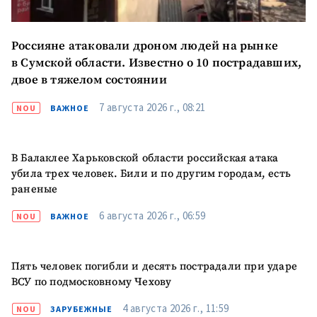
Россияне атаковали дроном людей на рынке
в Сумской области. Известно о 10 пострадавших,
двое в тяжелом состоянии
7 августа 2026 г., 08:21
NOU
ВАЖНОЕ
МОЯ НОВОСТЬ
В Балаклее Харьковской области российская атака
+ Добавить
Заголовок новости
заголовок
убила трех человек. Били и по другим городам, есть
раненые
+ Загрузить
Фотография
изображение
6 августа 2026 г., 06:59
NOU
ВАЖНОЕ
+ Добавить ссылку на
Ссылка на медиа
медиа
Пять человек погибли и десять пострадали при ударе
ВСУ по подмосковному Чехову
+ Добавить текст
4 августа 2026 г., 11:59
NOU
ЗАРУБЕЖНЫЕ
Текст новости