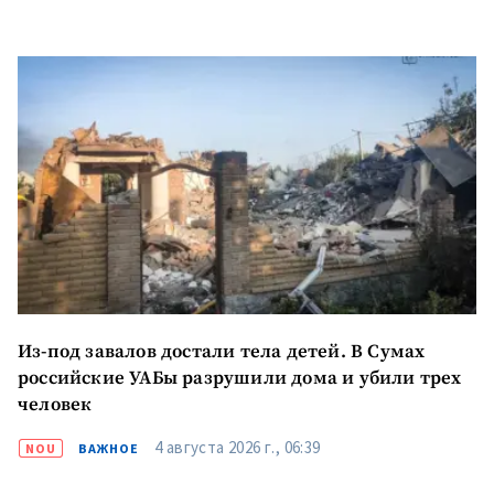
новости
КОНТАКТНЫЙ ИСТОЧНИК
Анонимный источник
Имя
+ Моё имя
Электронная почта
+ Мой email
Телефон
+ Личный телефон
Я прочитал(а) и согласен(на)
Из-под завалов достали тела детей. В Сумах
с
политикой
российские УАБы разрушили дома и убили трех
конфиденциальности
.
человек
ОТПРАВИТЬ НОВОСТЬ
4 августа 2026 г., 06:39
NOU
ВАЖНОЕ