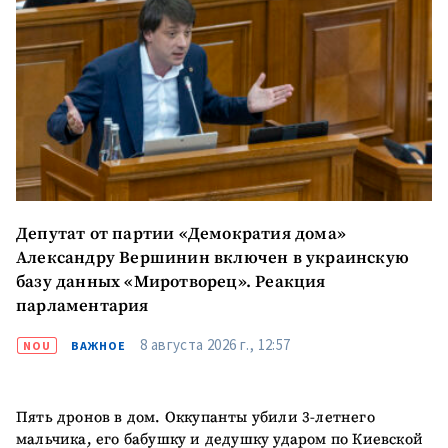
Депутат от партии «Демократия дома»
Александру Вершинин включен в украинскую
базу данных «Миротворец». Реакция
парламентария
8 августа 2026 г., 12:57
NOU
ВАЖНОЕ
Отправить
О ZDG
информацию
Пять дронов в дом. Оккупанты убили 3-летнего
în Română
in English
мальчика, его бабушку и дедушку ударом по Киевской