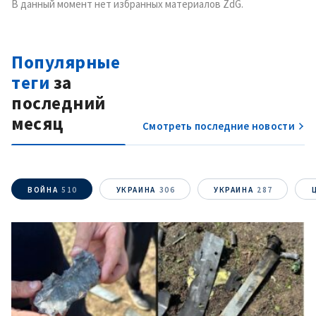
с
политикой
В данный момент нет избранных материалов ZdG.
конфиденциальности
.
ОТПРАВИТЬ НОВОСТЬ
Популярные
теги
за
последний
месяц
Смотреть последние новости
ВОЙНА
510
УКРАИНА
306
УКРАИНА
287