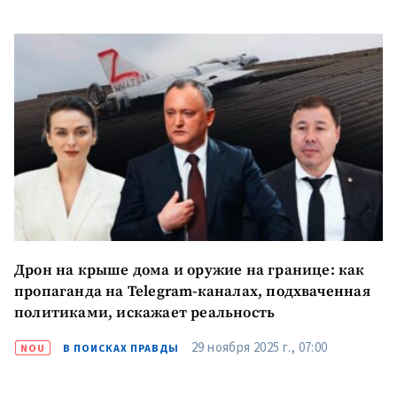
Дрон на крыше дома и оружие на границе: как
МОЯ НОВОСТЬ
пропаганда на Telegram-каналах, подхваченная
+ Добавить
политиками, искажает реальность
Заголовок новости
заголовок
29 ноября 2025 г., 07:00
NOU
В ПОИСКАХ ПРАВДЫ
+ Загрузить
Фотография
изображение