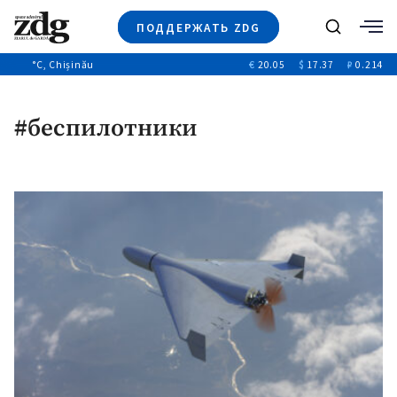
ПОДДЕРЖАТЬ ZDG
Поиск
°C
, Chișinău
€
20.05
$
17.37
₽
0.214
Новости
+4972
+144
Политика
+54
#беспилотники
Расследования
Общество
+312
+75
Мнения
Видео
Выборы 2025