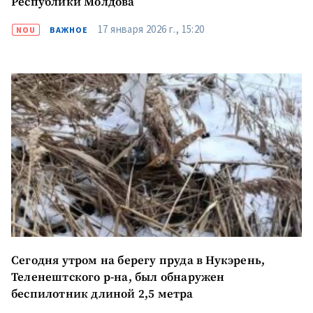
Республики Молдова
17 января 2026 г., 15:20
NOU
ВАЖНОЕ
Отправить
О ZDG
информацию
în Română
in English
Сегодня утром на берегу пруда в Нукэрень,
Теленештского р-на, был обнаружен
беспилотник длиной 2,5 метра