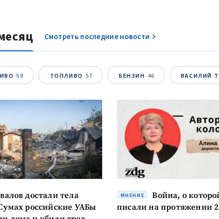
Анонимный источни
и
+ Добавить заголовок
Имя
+ Моё им
месяц
Смотреть последние новости
+ Загрузить изображение
Электронная почта
+ Мой ema
+ Добавить ссылку на медиа
ЛИВО
59
ТОПЛИВО
57
БЕНЗИН
46
ВАСИЛИЙ 
Телефон
+ Личный те
Я прочитал(а) и согл
+ Добавить текст новости
политикой конфид
ОТПРАВИТЬ Н
авалов достали тела
Война, о которо
МНЕНИЕ
 Сумах российские УАБы
писали на протяжении 2