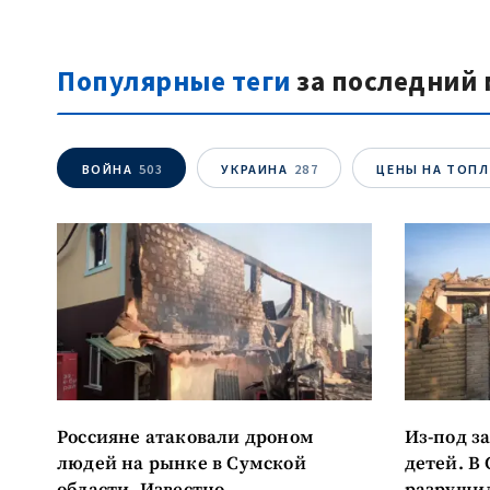
Заголовок новост
Популярные теги
за последний 
Фотография
Ссылка на медиа
ВОЙНА
503
УКРАИНА
287
ЦЕНЫ НА ТОП
Текст новости
Россияне атаковали дроном
Из-под з
людей на рынке в Сумской
детей. В