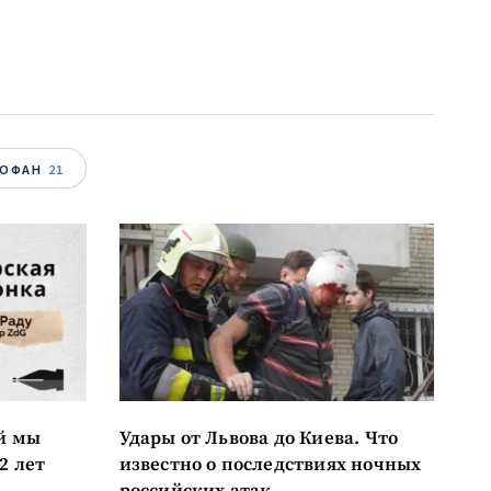
к
я
il
ТОФАН
21
лефон
асен(на) с
енциальности
.
ОВОСТЬ
й мы
Удары от Львова до Киева. Что
2 лет
известно о последствиях ночных