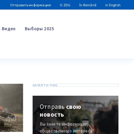
Отправить информацию
О ZDG
în Română
in English
Видео
Выборы 2025
Поиск
Отправь
свою
новость
Вы знаете информацию
общественного интереса?