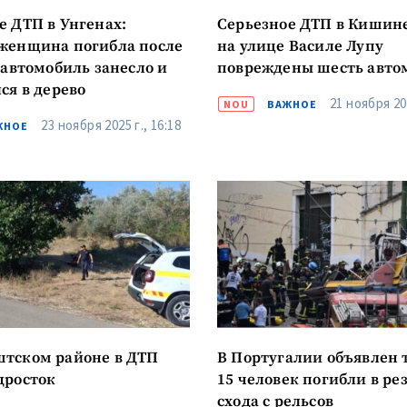
е ДТП в Унгенах:
Серьезное ДТП в Кишине
женщина погибла после
на улице Василе Лупу
к автомобиль занесло и
повреждены шесть авто
ся в дерево
21 ноября 202
NOU
ВАЖНОЕ
23 ноября 2025 г., 16:18
ЖНОЕ
тском районе в ДТП
В Португалии объявлен 
дросток
15 человек погибли в ре
схода с рельсов