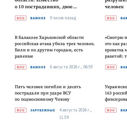
области. Известно
разрушил
о 10 пострадавших, двое
человек
в тяжелом состоянии
9 часов назад
NOU
ВАЖНОЕ
NOU
ВА
В Балаклее Харьковской области
«Смотрю н
российская атака убила трех человек.
это как ра
Били и по другим городам, есть
кроватка 
раненые
ракетой: 
6 августа 2026 г., 06:59
NOU
ВАЖНОЕ
NOU
ВА
Пять человек погибли и десять
Украинско
пострадали при ударе ВСУ
163 росси
по подмосковному Чехову
фиксирова
4 августа 2026 г.,
NOU
ЗАРУБЕЖНЫЕ
NOU
ВА
11:59