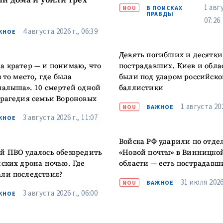
и дома и убили трех
1 авгу
NOU
В ПОИСКАХ
ПРАВДЫ
07:26
4 августа 2026 г., 06:39
ЖНОЕ
Девять погибших и десятки
а кратер — и понимаю, что
пострадавших. Киев и обла
з то место, где была
были под ударом российско
малыша». 10 смертей одной
баллистики
трагедия семьи Вороновых
1 августа 202
NOU
ВАЖНОЕ
3 августа 2026 г., 11:07
ЖНОЕ
Войска РФ ударили по отд
й ПВО удалось обезвредить
«Новой почты» в Винницко
йских дрона ночью. Где
области — есть пострадавш
ли последствия?
31 июля 2026 
NOU
ВАЖНОЕ
3 августа 2026 г., 06:00
ЖНОЕ