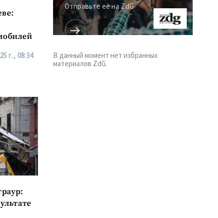
Отправьте её на ZdG
ве:
мобилей
5 г., 08:34
В данный момент нет избранных
материалов ZdG.
траур:
зультате