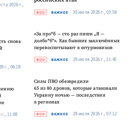
российских атак
ста 2026 г.,
30 июля 2026 г., 05:58
NOU
ВАЖНОЕ
«За про*б — сто раз пиши „Я —
долбо*б“». Как бывших заключённых
сть снова
перевоспитывают в штурмовиков
й
29 июля 2026 г., 11:45
NOU
ВАЖНОЕ
6 г., 06:18
Силы ПВО обезвредили
65 из 80 дронов, которые атаковали
елению
Украину ночью — последствия
й
в регионах
ие
29 июля 2026 г., 07:12
г., 11:08
NOU
ВАЖНОЕ