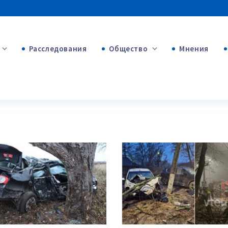
Расследования
Общество
Мнения
+53
+312
+75