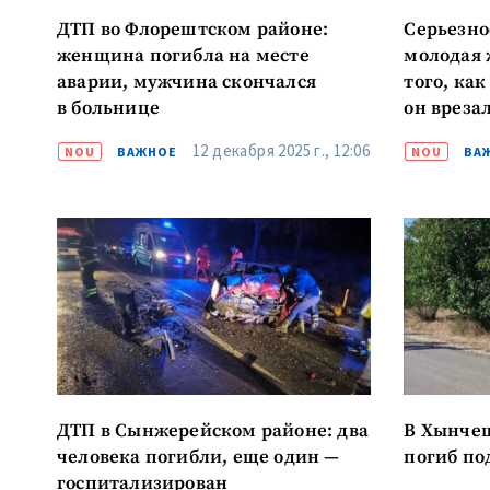
ДТП во Флорештском районе:
Серьезно
женщина погибла на месте
молодая 
аварии, мужчина скончался
того, ка
в больнице
он врезал
12 декабря 2025 г., 12:06
NOU
ВАЖНОЕ
NOU
ВА
ДТП в Сынжерейском районе: два
В Хынчеш
человека погибли, еще один —
погиб по
госпитализирован