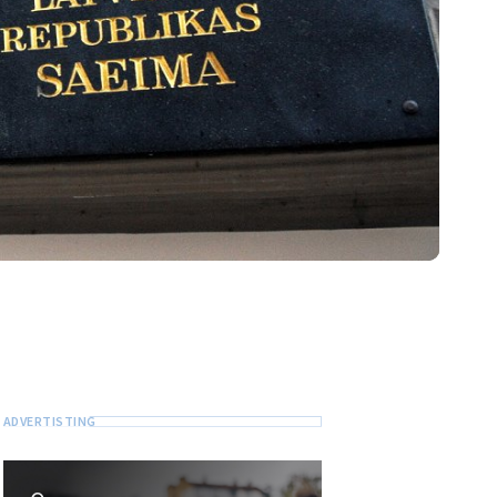
Отправь
свою
новость
Вы знаете информацию