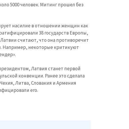
рует насилие в отношении женщин как
ратифицировали 38 государств Европы,
в Латвии считают, что она противоречит
КОНТАКТНЫЙ ИСТОЧНИК
. Например, некоторые критикуют
Анонимный источни
и
+ Добавить заголовок
ендер».
Имя
+ Моё им
президентом, Латвия станет первой
+ Загрузить изображение
ульской конвенции. Ранее это сделала
Электронная почта
+ Мой ema
 Чехия, Литва, Словакия и Армения
+ Добавить ссылку на медиа
ифицировали его.
Телефон
+ Личный те
Я прочитал(а) и согл
+ Добавить текст новости
политикой конфид
ОТПРАВИТЬ Н
ЕЙМ ЛАТВИИ