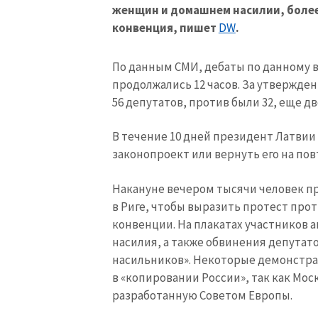
По данным СМИ, дебаты по данному 
продолжались 12 часов. За утвержде
56 депутатов, против были 32, еще д
В течение 10 дней президент Латвии
законопроект или вернуть его на по
Накануне вечером тысячи человек п
в Риге, чтобы выразить протест про
конвенции. На плакатах участников 
насилия, а также обвинения депутат
насильников». Некоторые демонстра
в «копировании России», так как Мос
разработанную Советом Европы.
По данным полиции, акция собрала ок
инцидентов.