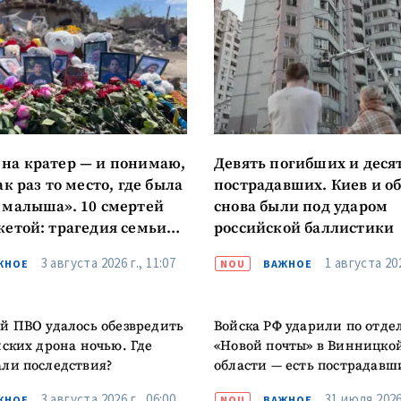
на кратер — и понимаю,
Девять погибших и деся
ак раз то место, где была
пострадавших. Киев и о
 малыша». 10 смертей
снова были под ударом
кетой: трагедия семьи
российской баллистики
ых
3 августа 2026 г., 11:07
1 августа 202
ЖНОЕ
NOU
ВАЖНОЕ
й ПВО удалось обезвредить
Войска РФ ударили по отд
йских дрона ночью. Где
«Новой почты» в Винницко
ли последствия?
области — есть пострадавш
3 августа 2026 г., 06:00
31 июля 2026 
ЖНОЕ
NOU
ВАЖНОЕ
ойна, о которой мы писали
Удары от Львова до Киева. 