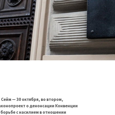
ейм — 30 октября, во втором,
аконопроект о денонсации Конвенции
 борьбе с насилием в отношении
 известной как Стамбульская