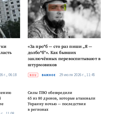
тки
«За про*б — сто раз пиши „Я —
бласть
долбо*б“». Как бывших
заключённых перевоспитывают в
штурмовиков
6 г., 06:18
29 июля 2026 г., 11:45
NOU
ВАЖНОЕ
елению
Силы ПВО обезвредили
й
65 из 80 дронов, которые атаковали
ие
Украину ночью — последствия
в регионах
г., 11:08
29 июля 2026 г., 07:12
NOU
ВАЖНОЕ
Что