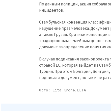
Стамбульская конвенция классифици
нарушение прав человека. Документ 
а также Грузия. Критики конвенции 
МОЯ НОВОСТЬ
традиционным семейным ценностям
Заголовок новост
документ за определение понятия «г
В случае подписания законопроекта 
Фотография
страной ЕС, которая выйдет из Стамб
Турция. При этом Болгария, Венгрия,
Ссылка на медиа
подписали документ, но так и не рат
Фото: Lita Krone,LETA
Текст новости
Теги:
ДЕНОНСАЦИЯ КОНВЕНЦИИ
ЛАТВИЯ
С
СТАМБУЛЬСКАЯ КОНВЕНЦИЯ