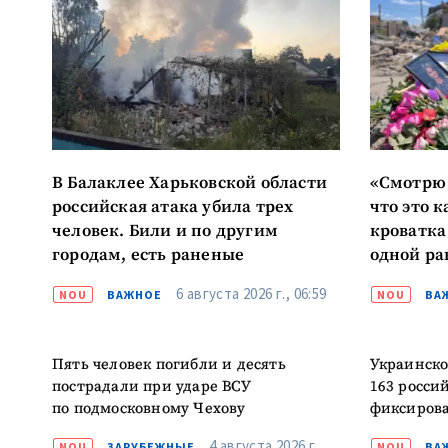
В Балаклее Харьковской области
«Смотрю 
российская атака убила трех
что это к
человек. Били и по другим
кроватка
городам, есть раненые
одной ра
Воронов
6 августа 2026 г., 06:59
NOU
ВАЖНОЕ
NOU
ВА
Пять человек погибли и десять
Украинско
пострадали при ударе ВСУ
163 росси
по подмосковному Чехову
фиксирова
4 августа 2026 г.,
NOU
ЗАРУБЕЖНЫЕ
NOU
ВА
11:59
В
МНЕНИЕ