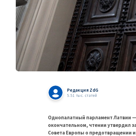
Редакция ZdG
5.51 тыс. статей
Однопалатный парламент Латвии — С
окончательном, чтении утвердил з
Совета Европы о предотвращении и
женщин и домашнем насилии, более
конвенция, пишет
DW
.