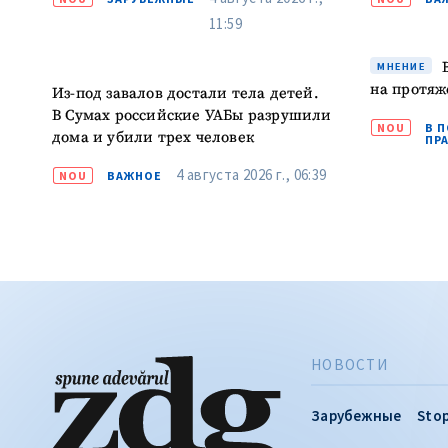
на протяж
Из-под завалов достали тела детей.
В Сумах российские УАБы разрушили
NOU
В 
дома и убили трех человек
ПР
4 августа 2026 г., 06:39
NOU
ВАЖНОЕ
НОВОСТИ
Зарубежные
Stop
ВИДЕО