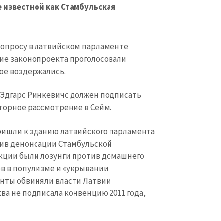
вопросу в латвийском парламенте
ние законопроекта проголосовали
вое воздержались.
 Эдгарс Ринкевичс должен подписать
вторное рассмотрение в Сейм.
ришли к зданию латвийского парламента
тив денонсации Стамбульской
акции были лозунги против домашнего
ов в популизме и «укрывании
нты обвиняли власти Латвии
ква не подписала конвенцию 2011 года,
оло 5000 человек. Митинг прошел без