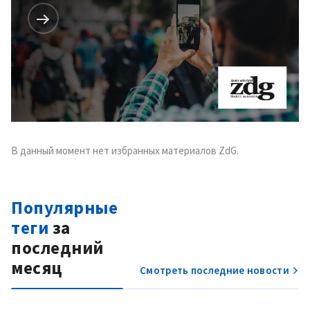
+ Добавить текст
Текст новости
новости
КОНТАКТНЫЙ ИСТОЧНИК
Анонимный источник
Имя
+ Моё имя
В данный момент нет избранных материалов ZdG.
Электронная почта
+ Мой email
Телефон
+ Личный телефон
Популярные
теги
за
Я прочитал(а) и согласен(на)
с
политикой
последний
конфиденциальности
.
месяц
Смотреть последние новости
ОТПРАВИТЬ НОВОСТЬ