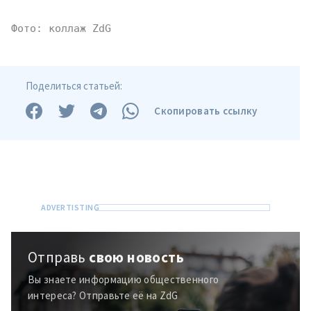
Фото: коллаж ZdG
Поделиться статьей:
Скопировать ссылку
МОЯ НОВОСТЬ
+ Добавить
Заголовок новости
заголовок
+ Загрузить
Фотография
изображение
+ Добавить ссылку на
Отправь
свою новость
Ссылка на медиа
медиа
Вы знаете информацию общественного
интереса? Отправьте её на ZdG