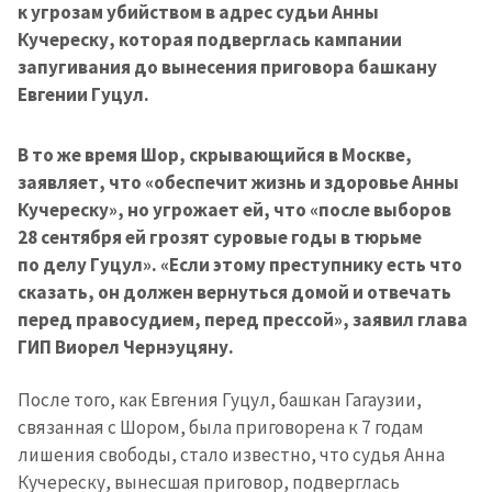
к угрозам убийством в адрес судьи Анны
Кучереску, которая подверглась кампании
запугивания до вынесения приговора башкану
Евгении Гуцул.
В то же время Шор, скрывающийся в Москве,
заявляет, что «обеспечит жизнь и здоровье Анны
Кучереску», но угрожает ей, что «после выборов
28 сентября ей грозят суровые годы в тюрьме
по делу Гуцул». «Если этому преступнику есть что
сказать, он должен вернуться домой и отвечать
перед правосудием, перед прессой», заявил глава
ГИП Виорел Чернэуцяну.
После того, как Евгения Гуцул, башкан Гагаузии,
связанная с Шором, была приговорена к 7 годам
лишения свободы, стало известно, что судья Анна
Кучереску, вынесшая приговор, подверглась