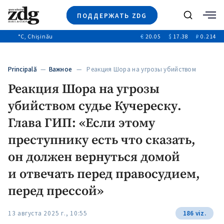
ПОДДЕРЖАТЬ ZDG
Поиск
°C
, Chișinău
€
20.05
$
17.38
₽
0.214
Новости
+4968
+144
Политика
+53
Principală
—
Важное
— Реакция Шора на угрозы убийством
Расследования
судье…
Реакция Шора на угрозы
Общество
+312
+75
убийством судье Кучереску.
Мнения
Видео
Глава ГИП: «Если этому
Выборы 2025
преступнику есть что сказать,
он должен вернуться домой
и отвечать перед правосудием,
перед прессой»
13 августа 2025 г., 10:55
186 viz.