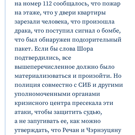
на номер 112 сообщалось, что пожар
на этаже, что у двери квартиры
зарезали человека, что произошла
драка, что поступил сигнал о бомбе,
что был обнаружен подозрительный
Отправить
О ZDG
информацию
пакет. Если бы слова Шора
în Română
in English
подтвердились, все
вышеперечисленное должно было
материализоваться и произойти. Но
полиция совместно с СИБ и другими
уполномоченными органами
кризисного центра пресекала эти
атаки, чтобы защитить судью,
а не запугивать ее, как можно
утверждать, что Речан и Чэрнэуцяну