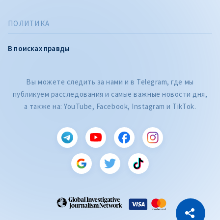
ПОЛИТИКА
В поисках правды
Вы можете следить за нами и в Telegram, где мы
публикуем расследования и самые важные новости дня,
а также на: YouTube, Facebook, Instagram и TikTok.
CITEȘTE
Citește articolul
Скопировать ссылку