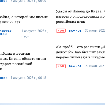
3 августа 2026 г., 06:00
ЖНОЕ
Удары от Львова до Киева. 
известно о последствиях н
ойна, о которой мы писали
российских атак
ении 22 лет
30 июля 2026 
1 августа 2026 г.,
NOU
ВАЖНОЕ
ПОИСКАХ
АВДЫ
07:26
«За про*б — сто раз пиши „
долбо*б“». Как бывших зак
гибших и десятки
перевоспитывают в штурмо
ших. Киев и область снова
ударом российской
29 июля 2026 
NOU
ВАЖНОЕ
ки
1 августа 2026 г., 06:18
ЖНОЕ