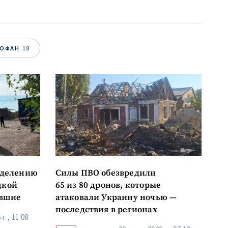
ОВОСТЬ
ТОФАН
18
тделению
Силы ПВО обезвредили
цкой
65 из 80 дронов, которые
авшие
атаковали Украину ночью —
последствия в регионах
г., 11:08