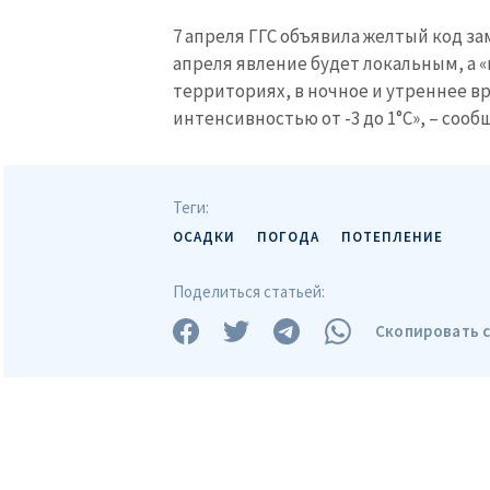
7 апреля ГГС объявила желтый код зам
апреля явление будет локальным, а «
территориях, в ночное и утреннее в
интенсивностью от -3 до 1°C», – сообщ
МОЯ НОВОСТЬ
Теги:
Заголовок новост
ОСАДКИ
ПОГОДА
ПОТЕПЛЕНИЕ
Поделиться статьей:
Фотография
Скопировать 
Ссылка на медиа
Текст новости