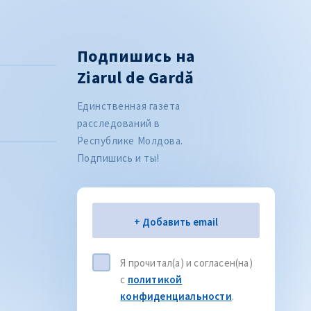
Подпишись на
Ziarul de Gardă
Единственная газета
расследований в
Республике Молдова.
Подпишись и ты!
Электронная почта
+ Добавить email
Я прочитал(а) и согласен(на)
с
политикой
Citește articolul
CITEȘTE
конфиденциальности
.