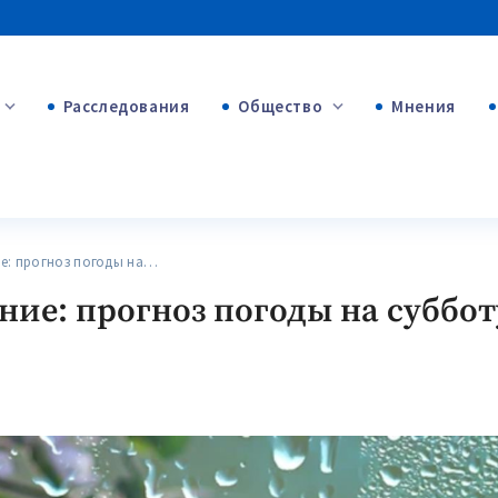
Расследования
Общество
Мнения
+53
+312
+75
: прогноз погоды на…
ие: прогноз погоды на суббот