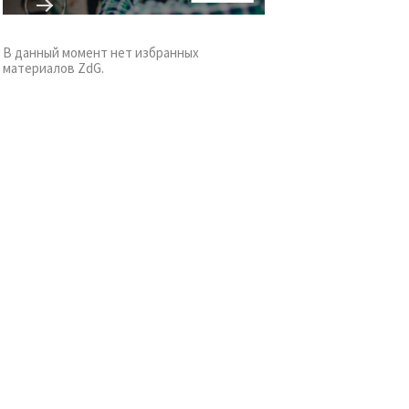
В данный момент нет избранных
материалов ZdG.
к
я
il
лефон
асен(на) с
енциальности
.