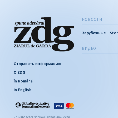
НОВОСТИ
Зарубежные
Stop
ВИДЕО
Отправить информацию
О ZDG
în Română
in English
ZdG является членом Глобальной сети