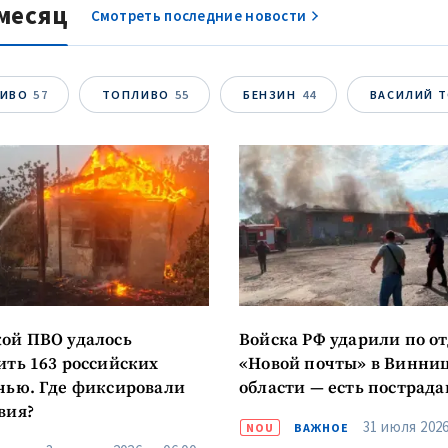
месяц
Смотреть последние новости
ОТПРАВИТЬ Н
ЛИВО
57
ТОПЛИВО
55
БЕНЗИН
44
ВАСИЛИЙ 
ой ПВО удалось
Войска РФ ударили по о
ить 163 российских
«Новой почты» в Винни
чью. Где фиксировали
области — есть пострад
вия?
31 июля 2026 
NOU
ВАЖНОЕ