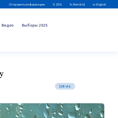
Отправить информацию
О ZDG
în Română
in English
Видео
Выборы 2025
Поиск
у
116 viz.