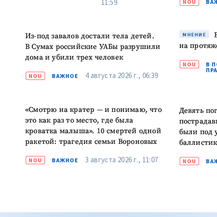
11:59
NOU
ВА
В
Из-под завалов достали тела детей.
МНЕНИЕ
на протяж
В Сумах российские УАБы разрушили
дома и убили трех человек
NOU
В 
ПР
4 августа 2026 г., 06:39
NOU
ВАЖНОЕ
«Смотрю на кратер — и понимаю, что
Девять по
это как раз то место, где была
пострадав
кроватка малыша». 10 смертей одной
были под 
ракетой: трагедия семьи Вороновых
баллисти
3 августа 2026 г., 11:07
NOU
ВАЖНОЕ
NOU
ВА