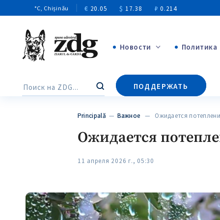
€
20.05
$
17.38
₽
0.214
°C
, Chișinău
Новости
Политика
+4968
ПОДДЕРЖАТЬ
Поиск
+144
Principală
—
Важное
— Ожидается потепление
Ожидается потеплен
11 апреля 2026 г., 05:30