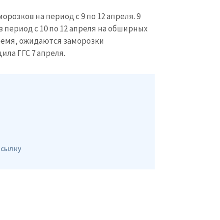
орозков на период с 9 по 12 апреля. 9
в период с 10 по 12 апреля на обширных
ремя, ожидаются заморозки
ила ГГС 7 апреля.
КОНТАКТНЫЙ ИСТОЧНИК
Анонимный источни
и
+ Добавить заголовок
Имя
+ Моё им
+ Загрузить изображение
ссылку
Электронная почта
+ Мой ema
+ Добавить ссылку на медиа
Телефон
+ Личный те
Я прочитал(а) и согл
+ Добавить текст новости
политикой конфид