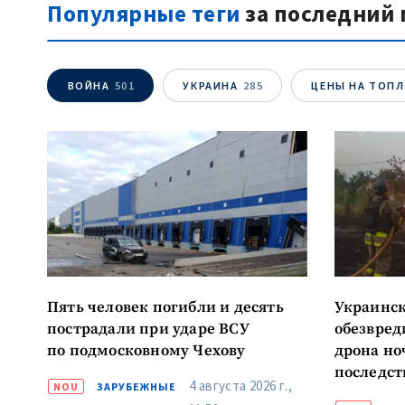
Популярные теги
за последний 
ВОЙНА
501
УКРАИНА
285
ЦЕНЫ НА ТОП
Пять человек погибли и десять
Украинск
пострадали при ударе ВСУ
обезвред
по подмосковному Чехову
дрона но
последст
4 августа 2026 г.,
NOU
ЗАРУБЕЖНЫЕ