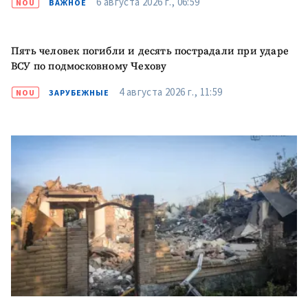
6 августа 2026 г., 06:59
NOU
ВАЖНОЕ
КОНТАКТНЫЙ ИСТОЧНИК
Анонимный источник
Пять человек погибли и десять пострадали при ударе
ВСУ по подмосковному Чехову
Имя
+ Моё имя
4 августа 2026 г., 11:59
NOU
ЗАРУБЕЖНЫЕ
Электронная почта
+ Мой email
Телефон
+ Личный телефон
Я прочитал(а) и согласен(на)
с
политикой
конфиденциальности
.
ОТПРАВИТЬ НОВОСТЬ