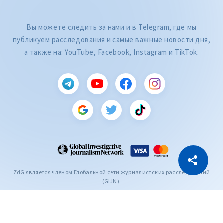
Вы можете следить за нами и в Telegram, где мы
публикуем расследования и самые важные новости дня,
а также на: YouTube, Facebook, Instagram и TikTok.
CITEȘTE
Citește articolul
Скопировать ссылку
ZdG является членом Глобальной сети журналистских расследований
(GIJN).
2004—2026 © Ziarul de Gardă.