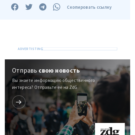
Отправить
О ZDG
информацию
Скопировать ссылку
în Română
in English
Отправь
свою новость
Вы знаете информацию общественного
интереса? Отправьте её на ZdG