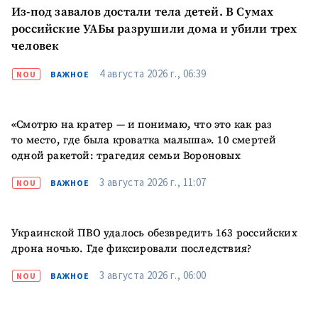
Из-под завалов достали тела детей. В Сумах
российские УАБы разрушили дома и убили трех
человек
4 августа 2026 г., 06:39
NOU
ВАЖНОЕ
«Смотрю на кратер — и понимаю, что это как раз
то место, где была кроватка малыша». 10 смертей
ПОДДЕРЖАТЬ
одной ракетой: трагедия семьи Вороновых
3 августа 2026 г., 11:07
NOU
ВАЖНОЕ
Украинской ПВО удалось обезвредить 163 российских
дрона ночью. Где фиксировали последствия?
3 августа 2026 г., 06:00
NOU
ВАЖНОЕ