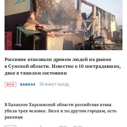
МОЯ НОВОСТЬ
+ Добавить
Заголовок новости
заголовок
Россияне атаковали дроном людей на рынке
в Сумской области. Известно о 10 пострадавших,
+ Загрузить
Фотография
двое в тяжелом состоянии
изображение
56 минут назад
NOU
ВАЖНОЕ
+ Добавить ссылку на
Ссылка на медиа
медиа
В Балаклее Харьковской области российская атака
убила трех человек. Били и по другим городам, есть
+ Добавить текст
Текст новости
раненые
новости