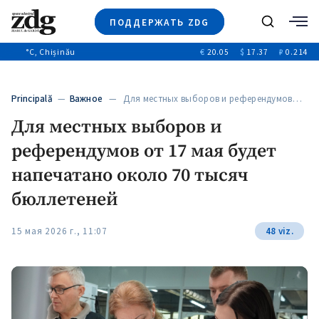
ПОДДЕРЖАТЬ ZDG
Поиск
°C
, Chișinău
€
20.05
$
17.37
₽
0.214
Новости
+4970
+144
Политика
+53
Principală
—
Важное
— Для местных выборов и референдумов…
Расследования
Для местных выборов и
Общество
+312
+75
референдумов от 17 мая будет
Мнения
Видео
напечатано около 70 тысяч
Выборы 2025
бюллетеней
15 мая 2026 г., 11:07
48 viz.