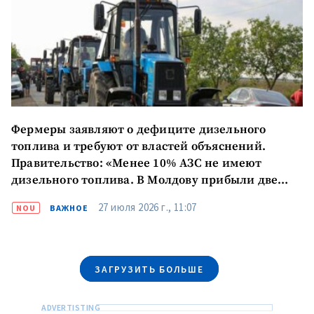
Фермеры заявляют о дефиците дизельного
топлива и требуют от властей объяснений.
МОЯ НОВОСТЬ
Правительство: «Менее 10% АЗС не имеют
+ Добавить
Заголовок новости
дизельного топлива. В Молдову прибыли две
заголовок
баржи с 6000 тонн топлива»
27 июля 2026 г., 11:07
NOU
ВАЖНОЕ
+ Загрузить
Фотография
изображение
+ Добавить ссылку на
Ссылка на медиа
медиа
ЗАГРУЗИТЬ БОЛЬШЕ