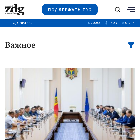
ПОДДЕРЖАТЬ ZDG
Поиск
°C
, Chișinău
€
20.05
$
17.37
₽
0.214
Новости
+4970
+144
Политика
+53
Важное
Расследования
Общество
+312
+75
Мнения
Видео
Выборы 2025