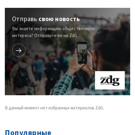
+ Добавить текст
Текст новости
новости
Отправь
свою новость
КОНТАКТНЫЙ ИСТОЧНИК
Вы знаете информацию общественного
интереса? Отправьте её на ZdG
Анонимный источник
Имя
+ Моё имя
Электронная почта
+ Мой email
Телефон
+ Личный телефон
Я прочитал(а) и согласен(на)
с
политикой
В данный момент нет избранных материалов ZdG.
конфиденциальности
.
ОТПРАВИТЬ НОВОСТЬ
Популярные