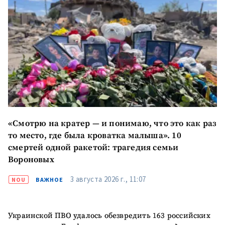
+ Добавить текст
Текст новости
новости
КОНТАКТНЫЙ ИСТОЧНИК
Анонимный источник
Имя
+ Моё имя
«Смотрю на кратер — и понимаю, что это как раз
то место, где была кроватка малыша». 10
Электронная почта
+ Мой email
смертей одной ракетой: трагедия семьи
Вороновых
Телефон
+ Личный телефон
3 августа 2026 г., 11:07
NOU
ВАЖНОЕ
Я прочитал(а) и согласен(на)
с
политикой
конфиденциальности
.
Украинской ПВО удалось обезвредить 163 российских