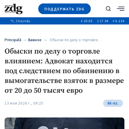
ПОДДЕРЖАТЬ ZDG
Поиск
°C
, Chișinău
€
20.05
$
17.38
₽
0.214
Новости
+4969
+144
Политика
+53
Principală
—
Важное
— Обыски по делу о торговле…
Расследования
Обыски по делу о торговле
Общество
+312
+75
влиянием: Адвокат находится
Мнения
Видео
под следствием по обвинению в
Выборы 2025
вымогательстве взяток в размере
от 20 до 50 тысяч евро
13 мая 2026 г., 08:25
66 viz.