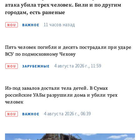
атака убила трех человек. Били и по другим
городам, есть раненые
11 часов назад
NOU
ВАЖНОЕ
Пять человек погибли и десять пострадали при ударе
ВСУ по подмосковному Чехову
4 августа 2026 г., 11:59
NOU
ЗАРУБЕЖНЫЕ
МОЯ НОВОСТЬ
Из-под завалов достали тела детей. В Сумах
российские УАБы разрушили дома и убили трех
+ Добавить
Заголовок новости
заголовок
человек
+ Загрузить
4 августа 2026 г., 06:39
NOU
ВАЖНОЕ
Фотография
изображение
+ Добавить ссылку на
Ссылка на медиа
медиа