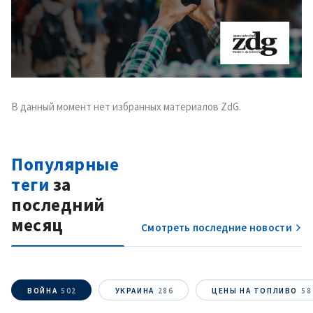
Телефон
+ Личный телефон
Я прочитал(а) и согласен(на)
с
политикой
конфиденциальности
.
В данный момент нет избранных материалов ZdG.
ОТПРАВИТЬ НОВОСТЬ
Популярные
теги
за
последний
месяц
Смотреть последние новости
ВОЙНА
502
УКРАИНА
286
ЦЕНЫ НА ТОПЛИВО
58