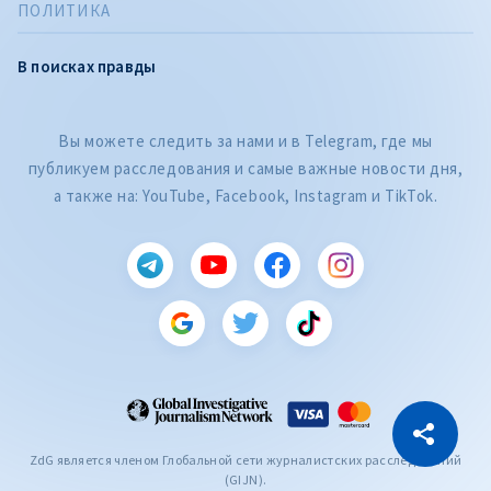
ПОЛИТИКА
В поисках правды
Вы можете следить за нами и в Telegram, где мы
публикуем расследования и самые важные новости дня,
а также на: YouTube, Facebook, Instagram и TikTok.
CITEȘTE
Citește articolul
Скопировать ссылку
ZdG является членом Глобальной сети журналистских расследований
(GIJN).