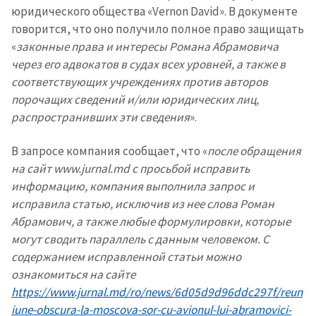
юридического общества «Vernon David». В документе
говорится, что оно получило полное право защищать
«
законные права и интересы Романа Абрамовича
через его адвокатов в судах всех уровней, а также в
соответствующих учреждениях против авторов
порочащих сведений и/или юридических лиц,
распространивших эти сведения
».
В запросе компания сообщает, что «
после обращения
на сайт www.jurnal.md с просьбой исправить
информацию, компания выполнила запрос и
исправила статью, исключив из нее слова Роман
Абрамович, а также любые формулировки, которые
могут сводить параллель с данным человеком. С
содержанием исправленной статьи можно
ознакомиться на сайте
https://www.jurnal.md/ro/news/6d05d9d96ddc297f/reun
iune-obscura-la-moscova-sor-cu-avionul-lui-abramovici-