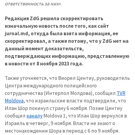
ответственность за них
».
Редакция ZdG решила скорректировать
изначальную новость после того, как сайт
jurnal.md, откуда была взята информация, ее
скорректировал, а также потому, что у ZdG нет на
данный момент доказательств,
подтверждающих информацию, представленную
в новости от 8 ноября 2023 года.
Также уточняется, что Виорел Центиу, руководитель
Центра международного полицейского
сотрудничества (Интерпол Молдова), сообщил
TVR
Moldova
, что израильские власти подтвердили, что
Илан Шор покинул страну 6 ноября. Позже Центиу
сообщил
каналу
Moldova 1, что Илан Шор вернулся в
Израиль в четверг, 9 ноября. Власти не знают о
МОЯ НОВОСТЬ
местонахождении Шора в период с 6 по 9 ноября.