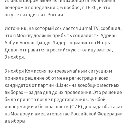
Иланом Шором вылетел из аэропорта Тель-Авива
вечером в понедельник, 6 ноября, в 16:30, и что
он уже находится в России.
Источник, на который ссылается Jurnal TV, сообщил,
что в Москву должны прибыть социалисты Адриан
Албу и Богдан Цырдя. Лидер социалистов Игорь
Додон отправится в российскую столицу завтра,
9 ноября.
3 ноября Комиссия по чрезвычайным ситуациям
приняла решение об отмене регистрации всех
кандидатов от партии «Шанс» на всеобщих местных
выборах — за два дня до их проведения. Это решение
было принято после представления Службой
информации и безопасности (СИБ) доклада об атаках
на Молдову и вмешательстве Российской Федерации
в выборы.