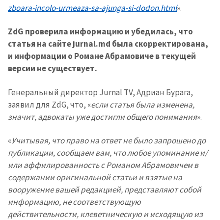
zboara-incolo-urmeaza-sa-ajunga-si-dodon.html
».
ZdG проверила информацию и убедилась, что
статья на сайте jurnal.md была скорректирована,
и информации о Романе Абрамовиче в текущей
версии не существует.
Генеральный директор Jurnal TV, Адриан Бурага,
заявил для ZdG, что, «
если статья была изменена,
значит, адвокаты уже достигли общего понимания
».
Отправить
О ZDG
информацию
«
Учитывая, что право на ответ не было запрошено до
în Română
in English
публикации, сообщаем вам, что любое упоминание и/
или аффилированность с Романом Абрамовичем в
содержании оригинальной статьи и взятые на
вооружение вашей редакцией, представляют собой
информацию, не соответствующую
действительности, клеветническую и исходящую из