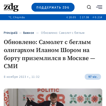
ПОДДЕРЖАТЬ ZDG
Поиск
°C
, Chișinău
€
20.05
$
17.38
₽
0.214
Новости
+4969
+144
Политика
+53
Principală
—
Важное
— Обновлено: Самолет с беглым
Расследования
олигархом…
Обновлено: Самолет с беглым
Общество
+312
+75
олигархом Иланом Шором на
Мнения
Видео
борту приземлился в Москве —
Выборы 2025
СМИ
8 ноября 2023 г., 11:32
97 viz.