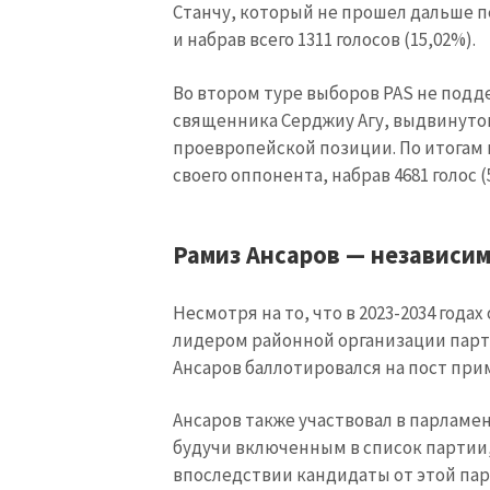
Станчу, который не прошел дальше пе
и набрав всего 1311 голосов (15,02%).
Во втором туре выборов PAS не подде
священника Серджиу Агу, выдвинутог
проевропейской позиции. По итогам 
своего оппонента, набрав 4681 голос (
Рамиз Ансаров — независи
Несмотря на то, что в 2023-2034 годах 
лидером районной организации парт
Ансаров баллотировался на пост при
Ансаров также участвовал в парламен
будучи включенным в список партии,
впоследствии кандидаты от этой па