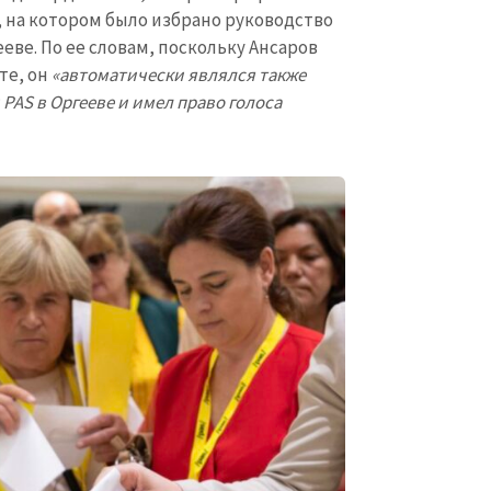
а, на котором было избрано руководство
ве. По ее словам, поскольку Ансаров
те, он
«автоматически являлся также
AS в Оргееве и имел право голоса
КОНТАКТНЫЙ ИСТОЧНИК
Анонимный источни
и
+ Добавить заголовок
Имя
+ Моё им
+ Загрузить изображение