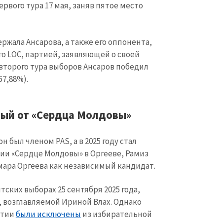
рвого тура 17 мая, заняв пятое место
ржала Ансарова, а также его оппонента,
о LOC, партией, заявляющей о своей
второго тура выборов Ансаров победил
57,88%).
мый от «Сердца Молдовы»
он был членом PAS, а в 2025 году стал
ии «Сердце Молдовы» в Оргееве, Рамиз
мара Оргеева как независимый кандидат.
тских выборах 25 сентября 2025 года,
 возглавляемой Ириной Влах. Однако
ртии
были исключены
из избирательной