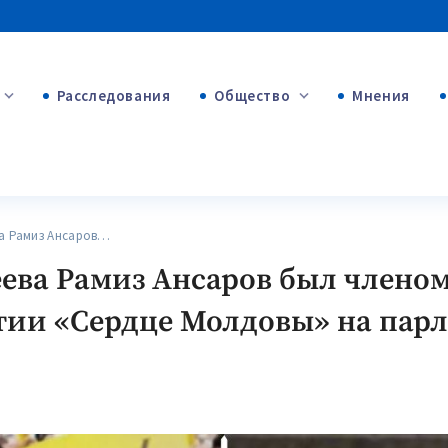
Расследования
Общество
Мнения
+54
+312
+75
 Рамиз Ансаров…
ева Рамиз Ансаров был членом
ртии «Сердце Молдовы» на пар