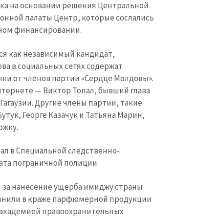
ока на основании решения Центральной
онной палаты Центр, которые сослались
ном финансировании.
лся как независимый кандидат,
ва в социальных сетях содержат
и от членов партии «Сердце Молдовы».
нтернете — Виктор Топал, бывший глава
Гагаузии. Другие члены партии, такие
утук, Георге Казачук и Татьяна Марин,
ржку.
тал в Специальной следственно-
ата пограничной полиции.
 за нанесение ущерба имиджу страны
бвинили в краже парфюмерной продукции
 академией правоохранительных