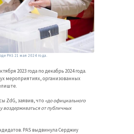
Электронная почта
+ Мой ema
+ Добавить ссылку на медиа
Телефон
+ Личный те
Я прочитал(а) и согл
+ Добавить текст новости
политикой конфид
ОТПРАВИТЬ Н
де PAS 21 мая 2024 года.
тября 2023 года по декабрь 2024 года.
двух мероприятиях, организованных
елиште.
сы ZdG, заявив, что
«до официального
ду воздерживаться от публичных
андидатов. PAS выдвинула Серджиу