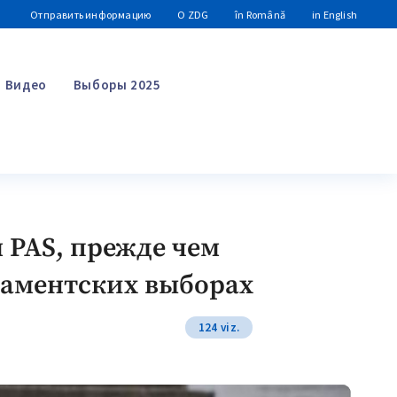
Отправить информацию
О ZDG
în Română
in English
Видео
Выборы 2025
Поиск
 PAS, прежде чем
ламентских выборах
124 viz.