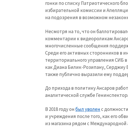
гонки по списку Патриотического бл
избирательной комиссии и Апелляци
на подозрения в возможном незакон
Несмотря на то, что он баллотирова
комментарии к видеороликам Ансаро
многочисленные сообщения поддержк
Среди его активных сторонников в и
территориального управления СИБ в 
как Диана Билик-Розипану, Серджиу Б
также публично выразили ему подде
До прихода в политику Ансаров рабо
аналитической службе Генинспектор
В 2018 году он
был уволен
с должности
и учреждения после того, как его о
из магазина рядом с Международной