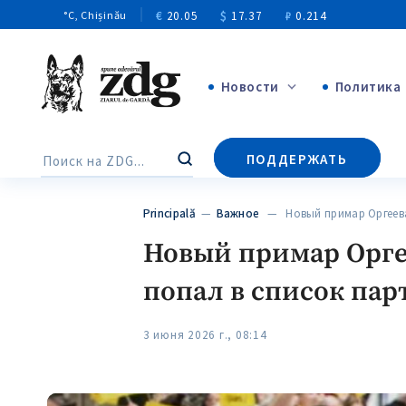
€
20.05
$
17.37
₽
0.214
°C
, Chișinău
Новости
Политика
+4972
ПОДДЕРЖАТЬ
Поиск
+144
Principală
—
Важное
— Новый примар Оргеева
Новый примар Орге
попал в список па
3 июня 2026 г., 08:14