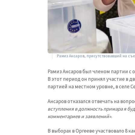
Ссылка на медиа
Текст новости
Рамиз Ансаров, присутствовавший на съез
Рамиз Ансаров был членом партии с ок
В этот период он принял участие в 
партией на местном уровне, в селе С
Ансаров отказался отвечать на вопро
вступления в должность примара я бу
комментариев и заявлений»
.
В выборах в Оргееве участвовало 8 к