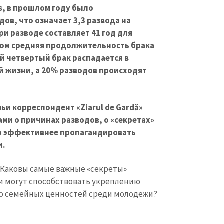
s, в прошлом году было
ов, что означает 3,3 развода на
ри разводе составляет 41 год для
этом средняя продолжительность брака
й четвертый брак распадается в
й жизни, а 20% разводов происходят
и корреспондент «Ziarul de Gardă»
ми о причинах разводов, о «секретах»
но эффективнее пропагандировать
и.
 Каковы самые важные «секреты»
ти могут способствовать укреплению
 семейных ценностей среди молодежи?