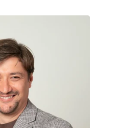
КОНТАКТНЫЙ ИСТОЧНИК
Анонимный источни
и
+ Добавить заголовок
Имя
+ Моё им
+ Загрузить изображение