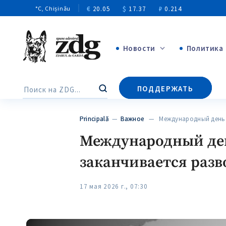
€
20.05
$
17.37
₽
0.214
°C
, Chișinău
Новости
Политика
+4969
ПОДДЕРЖАТЬ
Поиск
+144
Principală
—
Важное
— Международный день 
Международный ден
заканчивается разв
17 мая 2026 г., 07:30