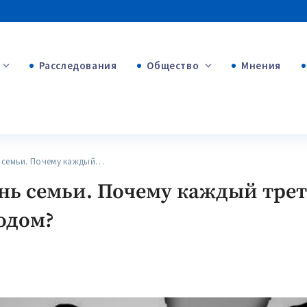
Расследования
Общество
Мнения
+53
+312
+75
семьи. Почему каждый…
ь семьи. Почему каждый трет
одом?