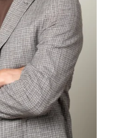
Электронная почта
+ Мой ema
+ Добавить ссылку на медиа
Телефон
+ Личный те
Я прочитал(а) и согл
+ Добавить текст новости
политикой конфид
ОТПРАВИТЬ Н