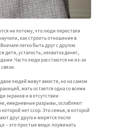
ются не потому, что люди перестали
 научили, как строить отношения в
Вначале легко быть друг с другом.
я дети, усталость, нехватка денег,
дьми. Часто люди расстаются не из-за
 связи.
 двое людей живут вместе, но на самом
границей, мать остается одна со всеми
ди экранов и в отсутствии
ие, ежедневные разрывы, ослабляют
в которой нет ссор. Это семья, в которой
ают друг друга и мирятся после
и – это простые вещи: поужинать