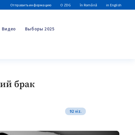
Отправить информацию
О ZDG
în Română
in English
Видео
Выборы 2025
Поиск
ий брак
92 viz.