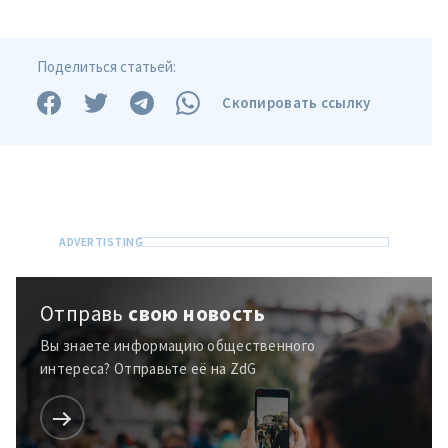
Отправить
О ZDG
информацию
în Română
in English
Поделиться статьей:
Скопировать ссылку
Отправь
свою новость
Вы знаете информацию общественного
интереса? Отправьте её на ZdG