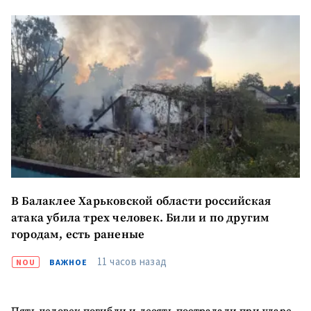
МОЯ НОВОСТЬ
+ Добавить
Заголовок новости
заголовок
+ Загрузить
В Балаклее Харьковской области российская
Фотография
изображение
атака убила трех человек. Били и по другим
городам, есть раненые
+ Добавить ссылку на
Ссылка на медиа
медиа
11 часов назад
NOU
ВАЖНОЕ
+ Добавить текст
Текст новости