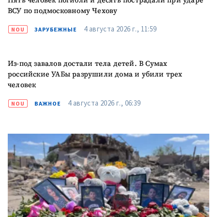
Пять человек погибли и десять пострадали при ударе
новости
ВСУ по подмосковному Чехову
4 августа 2026 г., 11:59
NOU
ЗАРУБЕЖНЫЕ
КОНТАКТНЫЙ ИСТОЧНИК
Анонимный источник
Из-под завалов достали тела детей. В Сумах
Имя
+ Моё имя
российские УАБы разрушили дома и убили трех
человек
Электронная почта
+ Мой email
4 августа 2026 г., 06:39
NOU
ВАЖНОЕ
Телефон
+ Личный телефон
Я прочитал(а) и согласен(на)
с
политикой
конфиденциальности
.
ОТПРАВИТЬ НОВОСТЬ