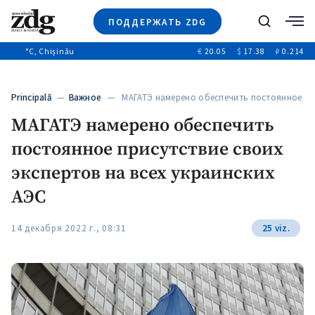
ПОДДЕРЖАТЬ ZDG
Поиск
°C
, Chișinău
€
20.05
$
17.38
₽
0.214
Новости
+4969
+144
Политика
+53
Principală
—
Важное
— МАГАТЭ намерено обеспечить постоянное
Расследования
присутствие…
МАГАТЭ намерено обеспечить
Общество
+312
+75
постоянное присутствие своих
Мнения
Видео
экспертов на всех украинских
Выборы 2025
АЭС
14 декабря 2022 г., 08:31
25 viz.