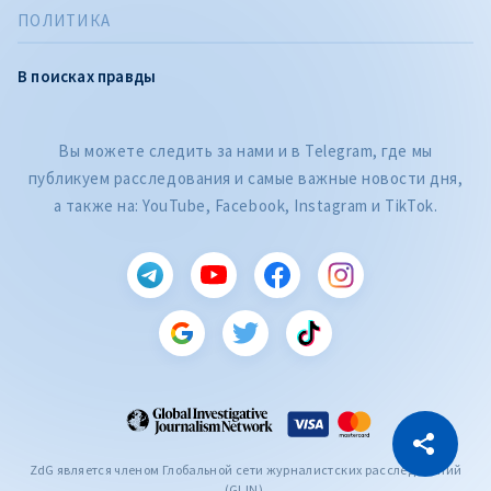
ПОЛИТИКА
В поисках правды
Вы можете следить за нами и в Telegram, где мы
публикуем расследования и самые важные новости дня,
а также на: YouTube, Facebook, Instagram и TikTok.
CITEȘTE
Citește articolul
Скопировать ссылку
ZdG является членом Глобальной сети журналистских расследований
(GIJN).