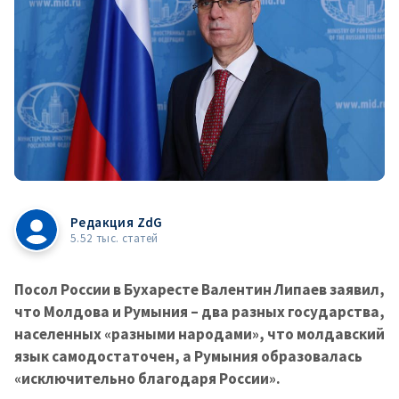
Редакция ZdG
5.52 тыс. статей
Посол России в Бухаресте Валентин Липаев заявил,
что Молдова и Румыния – два разных государства,
населенных «разными народами», что молдавский
язык самодостаточен, а Румыния образовалась
«исключительно благодаря России».