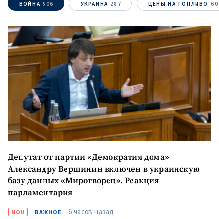
ВОЙНА
506
УКРАИНА
287
ЦЕНЫ НА ТОПЛИВО
60
МОЯ НОВОСТЬ
+ Добавить
Заголовок новости
заголовок
+ Загрузить
Фотография
изображение
+ Добавить ссылку на
Ссылка на медиа
медиа
+ Добавить текст
Текст новости
новости
Депутат от партии «Демократия дома»
КОНТАКТНЫЙ ИСТОЧНИК
Александру Вершинин включен в украинскую
Анонимный источник
базу данных «Миротворец». Реакция
парламентария
Имя
+ Моё имя
6 часов назад
NOU
ВАЖНОЕ