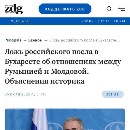
ПОДДЕРЖАТЬ ZDG
Поиск
°C
, Chișinău
€
20.05
$
17.37
₽
0.214
Новости
+4971
+144
Политика
+53
Principală
—
Важное
— Ложь российского посла в Бухаресте…
Расследования
Ложь российского посла в
Общество
+312
+75
Бухаресте об отношениях между
Мнения
Видео
Румынией и Молдовой.
Выборы 2025
Объяснения историка
25 июля 2025 г., 07:38
193 viz.