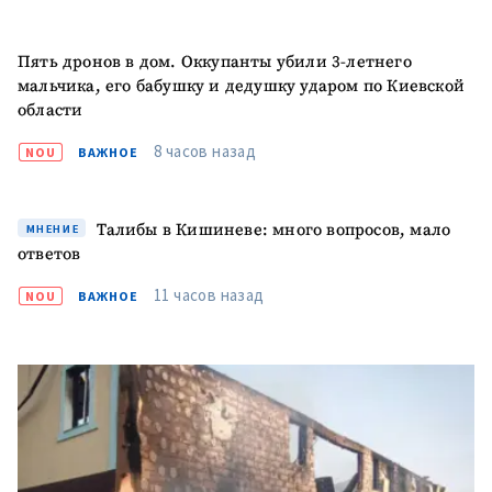
Электронная почта
+ Мой email
Пять дронов в дом. Оккупанты убили 3-летнего
Телефон
+ Личный телефон
мальчика, его бабушку и дедушку ударом по Киевской
области
Я прочитал(а) и согласен(на)
8 часов назад
NOU
ВАЖНОЕ
с
политикой
конфиденциальности
.
ОТПРАВИТЬ НОВОСТЬ
Талибы в Кишиневе: много вопросов, мало
МНЕНИЕ
ответов
11 часов назад
NOU
ВАЖНОЕ