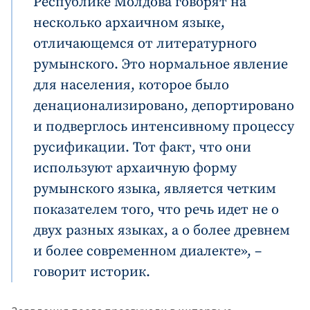
Республике Молдова говорят на
несколько архаичном языке,
отличающемся от литературного
румынского. Это нормальное явление
для населения, которое было
денационализировано, депортировано
и подверглось интенсивному процессу
Отправить
О ZDG
информацию
русификации. Тот факт, что они
în Română
in English
используют архаичную форму
румынского языка, является четким
показателем того, что речь идет не о
двух разных языках, а о более древнем
и более современном диалекте», –
говорит историк.