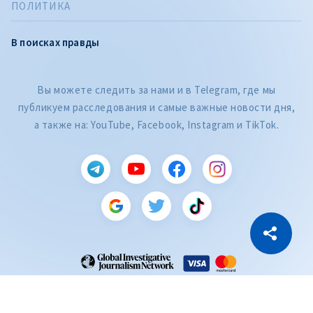
ПОЛИТИКА
В поисках правды
Вы можете следить за нами и в Telegram, где мы
публикуем расследования и самые важные новости дня,
а также на: YouTube, Facebook, Instagram и TikTok.
CITEȘTE
Citește articolul
Скопировать ссылку
ZdG является членом Глобальной сети журналистских расследований
(GIJN).