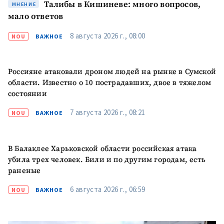
Талибы в Кишиневе: много вопросов,
МНЕНИЕ
мало ответов
КОНТАКТНЫЙ ИСТОЧНИК
Анонимный источник
8 августа 2026 г., 08:00
NOU
ВАЖНОЕ
Имя
+ Моё имя
Россияне атаковали дроном людей на рынке в Сумской
области. Известно о 10 пострадавших, двое в тяжелом
Электронная почта
+ Мой email
состоянии
7 августа 2026 г., 08:21
Телефон
NOU
ВАЖНОЕ
+ Личный телефон
Я прочитал(а) и согласен(на)
с
политикой
В Балаклее Харьковской области российская атака
конфиденциальности
.
убила трех человек. Били и по другим городам, есть
раненые
ОТПРАВИТЬ НОВОСТЬ
6 августа 2026 г., 06:59
NOU
ВАЖНОЕ