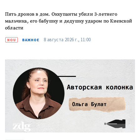
Пять дронов в дом. Оккупанты убили 3-летнего
мальчика, его бабушку и дедушку ударом по Киевской
области
8 августа 2026 г., 11:00
NOU
ВАЖНОЕ
МОЯ НОВОСТЬ
+ Добавить
Заголовок новости
заголовок
+ Загрузить
Фотография
изображение
+ Добавить ссылку на
Ссылка на медиа
медиа
+ Добавить текст
Текст новости
новости