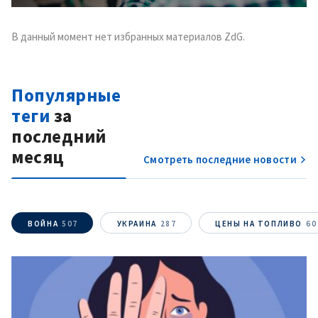
В данный момент нет избранных материалов ZdG.
Популярные
теги
за
последний
Отправить
О ZDG
информацию
месяц
în Română
in English
Смотреть последние новости
ВОЙНА
507
УКРАИНА
287
ЦЕНЫ НА ТОПЛИВО
60