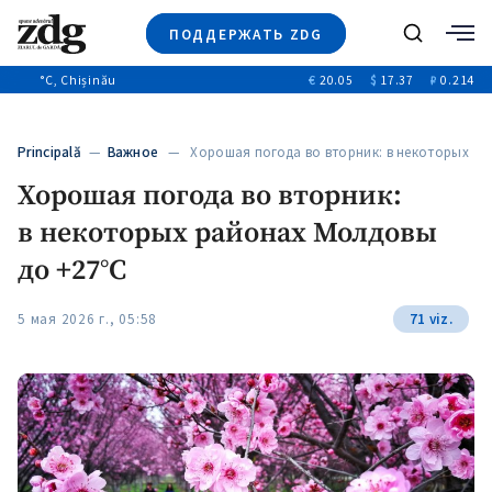
ПОДДЕРЖАТЬ ZDG
Поиск
°C
, Chișinău
€
20.05
$
17.37
₽
0.214
Новости
+4971
+144
Политика
+54
Principală
—
Важное
— Хорошая погода во вторник: в некоторых
Расследования
районах…
Хорошая погода во вторник:
Общество
+312
+75
в некоторых районах Молдовы
Мнения
Видео
до +27°C
Выборы 2025
5 мая 2026 г., 05:58
71 viz.