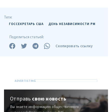
Теги:
Отправить
О ZDG
информацию
ГОССЕКРЕТАРЬ США
ДЕНЬ НЕЗАВИСИМОСТИ РМ
în Română
in English
Поделиться статьей:
Скопировать ссылку
Отправь
свою новость
Вы знаете информацию общественного