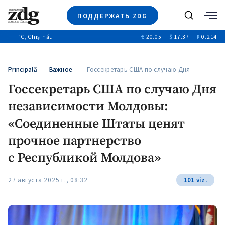
ПОДДЕРЖАТЬ ZDG
Поиск
°C
, Chișinău
€
20.05
$
17.37
₽
0.214
Новости
+4971
+144
Политика
+53
Principală
—
Важное
— Госсекретарь США по случаю Дня
Расследования
независимости…
Госсекретарь США по случаю Дня
Общество
+312
+75
независимости Молдовы:
Мнения
Видео
«Соединенные Штаты ценят
Выборы 2025
прочное партнерство
с Республикой Молдова»
27 августа 2025 г., 08:32
101 viz.