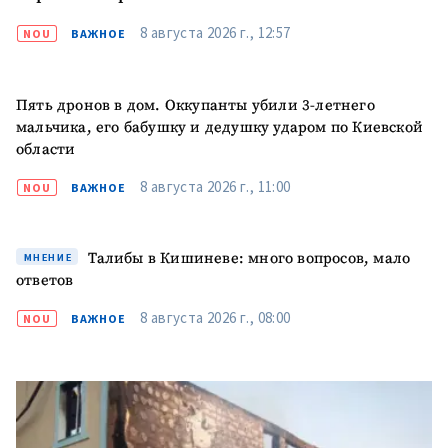
8 августа 2026 г., 12:57
NOU
ВАЖНОЕ
+ Добавить текст
Текст новости
новости
Пять дронов в дом. Оккупанты убили 3-летнего
мальчика, его бабушку и дедушку ударом по Киевской
КОНТАКТНЫЙ ИСТОЧНИК
области
Анонимный источник
8 августа 2026 г., 11:00
NOU
ВАЖНОЕ
Имя
+ Моё имя
Талибы в Кишиневе: много вопросов, мало
МНЕНИЕ
Электронная почта
+ Мой email
ответов
8 августа 2026 г., 08:00
NOU
ВАЖНОЕ
Телефон
+ Личный телефон
Я прочитал(а) и согласен(на)
с
политикой
конфиденциальности
.