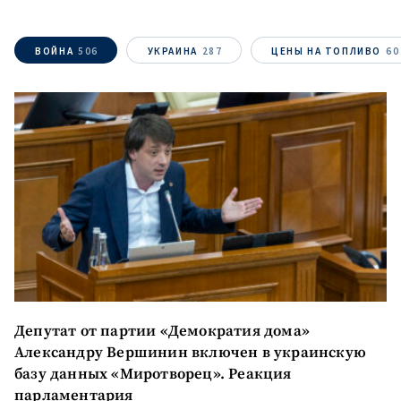
ВОЙНА
506
УКРАИНА
287
ЦЕНЫ НА ТОПЛИВО
60
МОЯ НОВОСТЬ
+ Добавить
Заголовок новости
заголовок
+ Загрузить
Фотография
изображение
Депутат от партии «Демократия дома»
Александру Вершинин включен в украинскую
+ Добавить ссылку на
Ссылка на медиа
базу данных «Миротворец». Реакция
медиа
парламентария